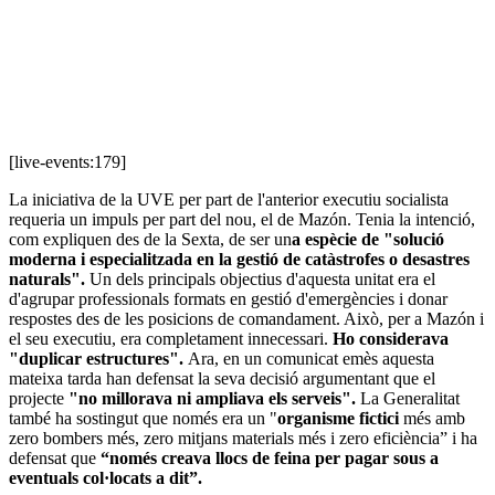
[live-events:179]
La iniciativa de la UVE per part de l'anterior executiu socialista
requeria un impuls per part del nou, el de Mazón. Tenia la intenció,
com expliquen des de la Sexta, de ser un
a espècie de "solució
moderna i especialitzada en la gestió de catàstrofes o desastres
naturals".
Un dels principals objectius d'aquesta unitat era el
d'agrupar professionals formats en gestió d'emergències i donar
respostes des de les posicions de comandament. Això, per a Mazón i
el seu executiu, era completament innecessari.
Ho considerava
"duplicar estructures".
Ara, en un comunicat emès aquesta
mateixa tarda han defensat la seva decisió argumentant que el
projecte
"no millorava ni ampliava els serveis".
La Generalitat
també ha sostingut que només era un "
organisme fictici
més amb
zero bombers més, zero mitjans materials més i zero eficiència” i ha
defensat que
“només creava llocs de feina per pagar sous a
eventuals col·locats a dit”.