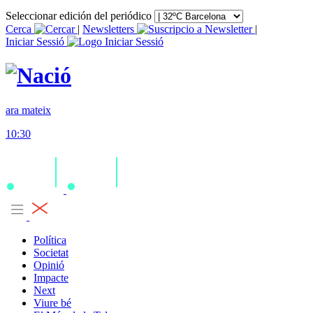
Seleccionar edición del periódico
Cerca
|
Newsletters
|
Iniciar Sessió
ara mateix
10:30
Política
Societat
Opinió
Impacte
Next
Viure bé