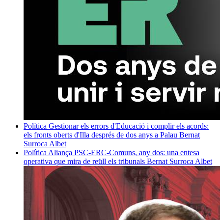
Política
Gestionar els errors d'Educació i complir els acords:
els fronts oberts d'Illa després de dos anys a Palau
Bernat
Surroca Albet
Política
Aliança PSC-ERC-Comuns, any dos: una entesa
operativa que mira de reüll els tribunals
Bernat Surroca Albet