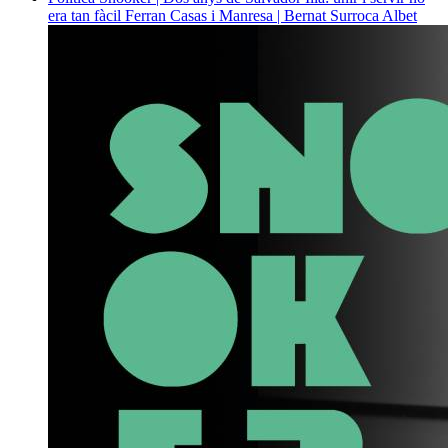
era tan fàcil
Ferran Casas i Manresa | Bernat Surroca Albet