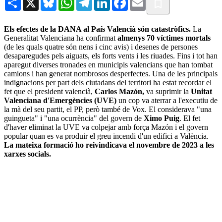
Els efectes de la DANA al País Valencià són catastròfics.
La
Generalitat Valenciana ha confirmat
almenys 70 víctimes mortals
(de les quals quatre són nens i cinc avis) i desenes de persones
desaparegudes pels aiguats, els forts vents i les riuades. Fins i tot han
aparegut diverses tronades en municipis valencians que han tombat
camions i han generat nombrosos desperfectes. Una de les principals
indignacions per part dels ciutadans del territori ha estat recordar el
fet que el president valencià,
Carlos Mazón,
va suprimir la
Unitat
Valenciana d'Emergències (UVE)
un cop va aterrar a l'executiu de
la mà del seu partit, el PP, però també de Vox. El considerava "una
guingueta" i "una ocurrència" del govern de
Ximo Puig
. El fet
d'haver eliminat la UVE va colpejar amb força Mazón i el govern
popular quan es va produir el greu incendi d'un edifici a València.
La mateixa formació ho reivindicava el novembre de 2023 a les
xarxes socials.