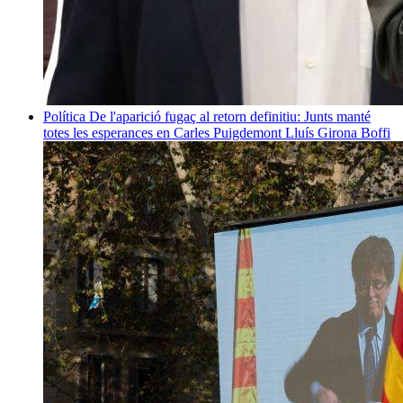
Política
De l'aparició fugaç al retorn definitiu: Junts manté
totes les esperances en Carles Puigdemont
Lluís Girona Boffi