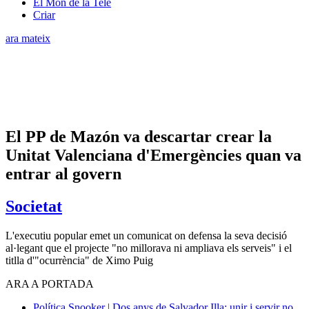
El Món de la Tele
Criar
ara mateix
El PP de Mazón va descartar crear la
Unitat Valenciana d'Emergències quan va
entrar al govern
Societat
L'executiu popular emet un comunicat on defensa la seva decisió
al·legant que el projecte "no millorava ni ampliava els serveis" i el
titlla d'"ocurrència" de Ximo Puig
ARA A PORTADA
Política
Snooker | Dos anys de Salvador Illa: unir i servir no