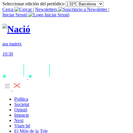
Seleccionar edición del periódico
Cerca
|
Newsletters
|
Iniciar Sessió
ara mateix
10:30
Política
Societat
Opinió
Impacte
Next
Viure bé
El Món de la Tele