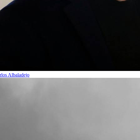
rlos Albaladejo