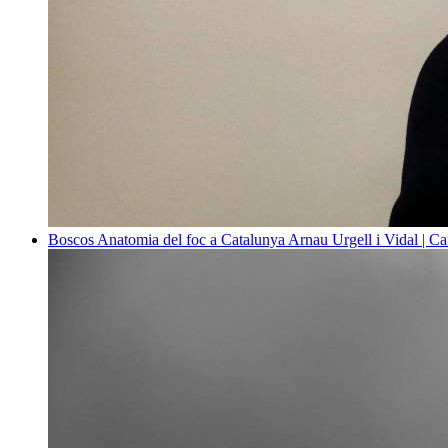
Boscos
Anatomia del foc a Catalunya
Arnau Urgell i Vidal | Ca