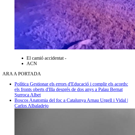
El camió accidentat -
ACN
ARA A PORTADA
Política
Gestionar els errors d'Educació i complir els acords:
els fronts oberts d'Illa després de dos anys a Palau
Bernat
Surroca Albet
Boscos
Anatomia del foc a Catalunya
Arnau Urgell i Vidal |
Carlos Albaladejo