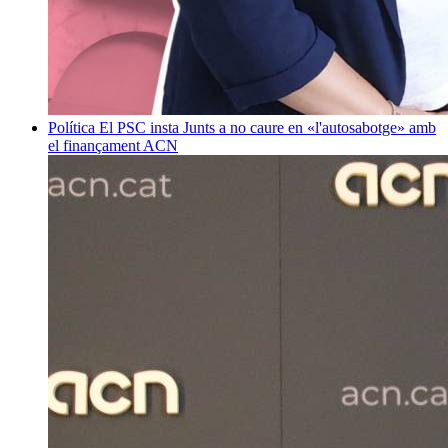
Política
El PSC insta Junts a no caure en «l'autosabotge» amb
el finançament
ACN