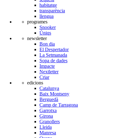
habitatge
transparència
llengua
programes
Snooker
Úniqs
newsletter
Bon dia
El Despertador
La Setmanada
Sopa de dades
Impacte
Nextletter
Criar
edicions
Catalunya
Baix Montseny
Berguedà
Camp de Tarragona
Garrotxa
Girona
Granollers
Lleida
Manresa