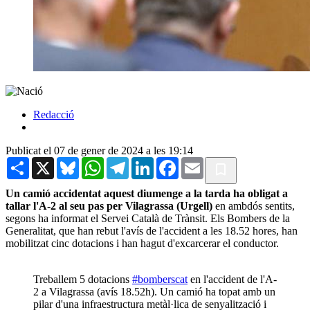
Redacció
Publicat el 07 de gener de 2024 a les 19:14
Share
X
Bluesky
WhatsApp
Telegram
LinkedIn
Facebook
Email
Un camió accidentat aquest diumenge a la tarda ha obligat a
tallar l'A-2 al seu pas per Vilagrassa (Urgell)
en ambdós sentits,
segons ha informat el Servei Català de Trànsit. Els Bombers de la
Generalitat, que han rebut l'avís de l'accident a les 18.52 hores, han
mobilitzat cinc dotacions i han hagut d'excarcerar el conductor.
Treballem 5 dotacions
#bomberscat
en l'accident de l'A-
2 a Vilagrassa (avís 18.52h). Un camió ha topat amb un
pilar d'una infraestructura metàl·lica de senyalització i