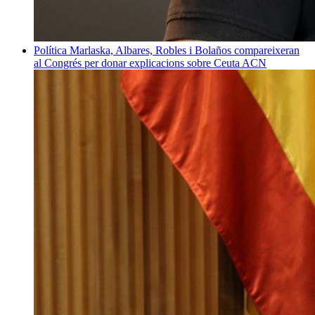
Política
Marlaska, Albares, Robles i Bolaños compareixeran
al Congrés per donar explicacions sobre Ceuta
ACN