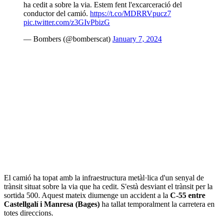
ha cedit a sobre la via. Estem fent l'excarceració del
conductor del camió.
https://t.co/MDRRVpucz7
pic.twitter.com/z3GIvPbizG
— Bombers (@bomberscat)
January 7, 2024
El camió ha topat amb la infraestructura metàl·lica d'un senyal de
trànsit situat sobre la via que ha cedit. S'està desviant el trànsit per la
sortida 500. Aquest mateix diumenge un accident a la
C-55 entre
Castellgalí i Manresa (Bages)
ha tallat temporalment la carretera en
totes direccions.