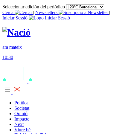
Seleccionar edición del periódico
Cerca
|
Newsletters
|
Iniciar Sessió
ara mateix
10:30
Política
Societat
Opinió
Impacte
Next
Viure bé