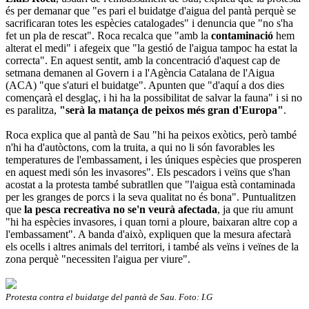
és per demanar que "es pari el buidatge d'aigua del pantà perquè se
sacrificaran totes les espècies catalogades" i denuncia que "no s'ha
fet un pla de rescat". Roca recalca que "amb la
contaminació
hem
alterat el medi" i afegeix que "la gestió de l'aigua tampoc ha estat la
correcta". En aquest sentit, amb la concentració d'aquest cap de
setmana demanen al Govern i a l'Agència Catalana de l'Aigua
(ACA) "que s'aturi el buidatge". Apunten que "d'aquí a dos dies
començarà el desglaç, i hi ha la possibilitat de salvar la fauna" i si no
es paralitza,
"serà la matança de peixos més gran d'Europa"
.
Roca explica que al pantà de Sau "hi ha peixos exòtics, però també
n'hi ha d'autòctons, com la truita, a qui no li són favorables les
temperatures de l'embassament, i les úniques espècies que prosperen
en aquest medi són les invasores". Els pescadors i veïns que s'han
acostat a la protesta també subratllen que "l'aigua està contaminada
per les granges de porcs i la seva qualitat no és bona". Puntualitzen
que
la pesca recreativa no se'n veurà afectada
, ja que riu amunt
"hi ha espècies invasores, i quan torni a ploure, baixaran altre cop a
l'embassament". A banda d'això, expliquen que la mesura afectarà
els ocells i altres animals del territori, i també als veïns i veïnes de la
zona perquè "necessiten l'aigua per viure".
Protesta contra el buidatge del pantà de Sau. Foto: I.G