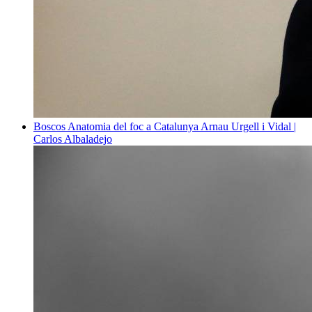
Boscos
Anatomia del foc a Catalunya
Arnau Urgell i Vidal |
Carlos Albaladejo