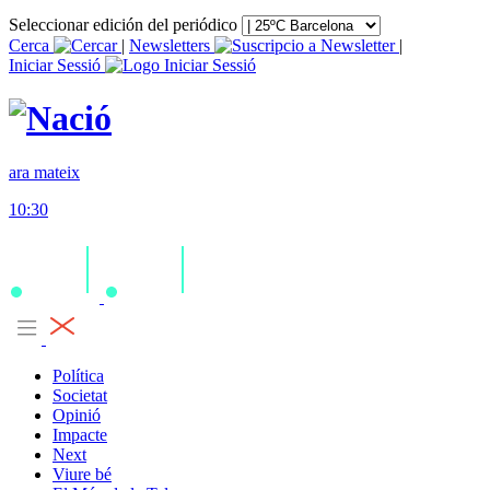
Seleccionar edición del periódico
Cerca
|
Newsletters
|
Iniciar Sessió
ara mateix
10:30
Política
Societat
Opinió
Impacte
Next
Viure bé