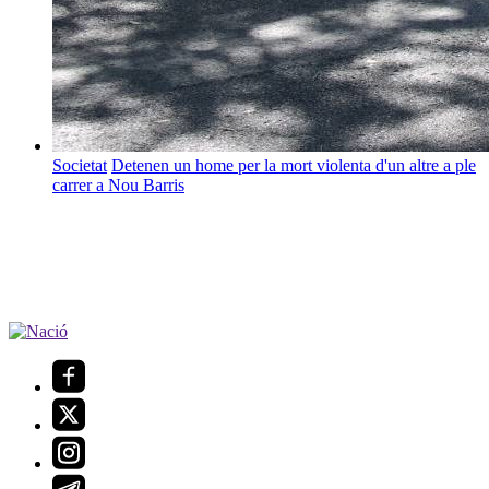
Societat
Detenen un home per la mort violenta d'un altre a ple
carrer a Nou Barris