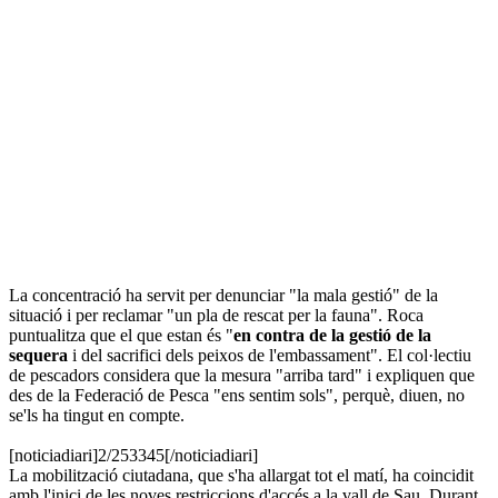
La concentració ha servit per denunciar "la mala gestió" de la
situació i per reclamar "un pla de rescat per la fauna". Roca
puntualitza que el que estan és "
en contra de la gestió de la
sequera
i del sacrifici dels peixos de l'embassament". El col·lectiu
de pescadors considera que la mesura "arriba tard" i expliquen que
des de la Federació de Pesca "ens sentim sols", perquè, diuen, no
se'ls ha tingut en compte.
[noticiadiari]2/253345[/noticiadiari]
La mobilització ciutadana, que s'ha allargat tot el matí, ha coincidit
amb l'inici de les noves restriccions d'accés a la vall de Sau. Durant