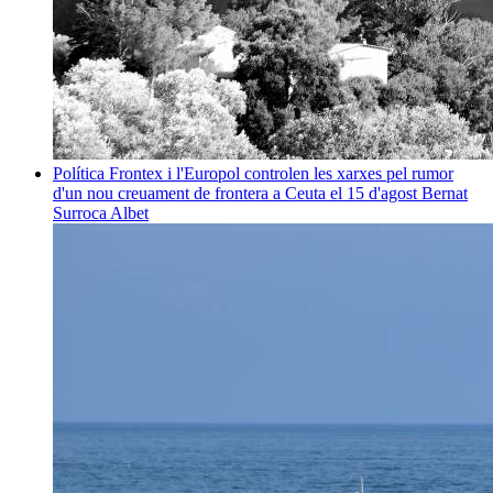
Política
Frontex i l'Europol controlen les xarxes pel rumor
d'un nou creuament de frontera a Ceuta el 15 d'agost
Bernat
Surroca Albet