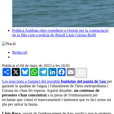
Política
Antifrau obre expedient a Orriols per la contractació
de la filla com a policia de Ripoll
Lluís Girona Boffi
Redacció
Publicat el 04 de març de 2023 a les 16:01
Share
X
Bluesky
WhatsApp
Telegram
LinkedIn
Facebook
Email
Les reaccions a l'anunci del possible
buidatge del pantà de Sau
per
garantir la qualitat de l'aigua i l'abastiment de l'àrea metropolitana i
Girona no s'han fet esperar. Aquest dissabte,
un centenar de
persones s'han concentrat
a la presa de l'embassament per
reclamar que s'aturi el transvasament i lamenten que es faci sense un
pla per salvar la fauna.
Lluís Roca
, usuari de l'embassament de Sau, explica que la protesta