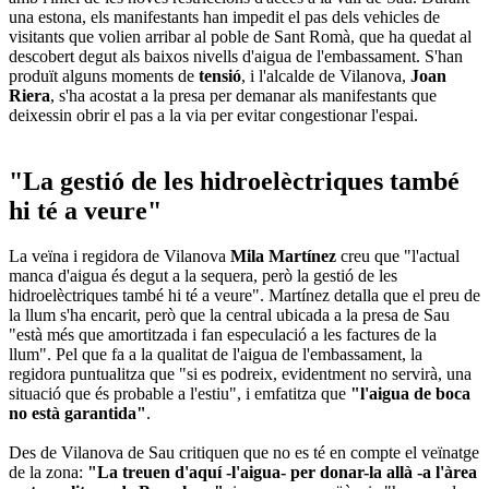
una estona, els manifestants han impedit el pas dels vehicles de
visitants que volien arribar al poble de Sant Romà, que ha quedat al
descobert degut als baixos nivells d'aigua de l'embassament. S'han
produït alguns moments de
tensió
, i l'alcalde de Vilanova,
Joan
Riera
, s'ha acostat a la presa per demanar als manifestants que
deixessin obrir el pas a la via per evitar congestionar l'espai.
"La gestió de les hidroelèctriques també
hi té a veure"
La veïna i regidora de Vilanova
Mila Martínez
creu que "l'actual
manca d'aigua és degut a la sequera, però la gestió de les
hidroelèctriques també hi té a veure". Martínez detalla que el preu de
la llum s'ha encarit, però que la central ubicada a la presa de Sau
"està més que amortitzada i fan especulació a les factures de la
llum". Pel que fa a la qualitat de l'aigua de l'embassament, la
regidora puntualitza que "si es podreix, evidentment no servirà, una
situació que és probable a l'estiu", i emfatitza que
"l'aigua de boca
no està garantida"
.
Des de Vilanova de Sau critiquen que no es té en compte el veïnatge
de la zona:
"La treuen d'aquí -l'aigua- per donar-la allà -a l'àrea