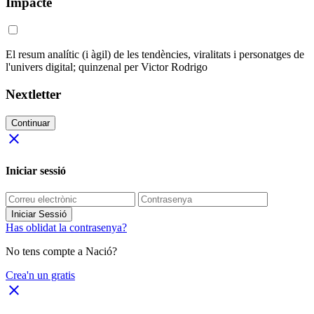
Impacte
El resum analític (i àgil) de les tendències, viralitats i personatges de
l'univers digital; quinzenal per Victor Rodrigo
Nextletter
Continuar
close
Iniciar sessió
Iniciar Sessió
Has oblidat la contrasenya?
No tens compte a Nació?
Crea'n un gratis
close