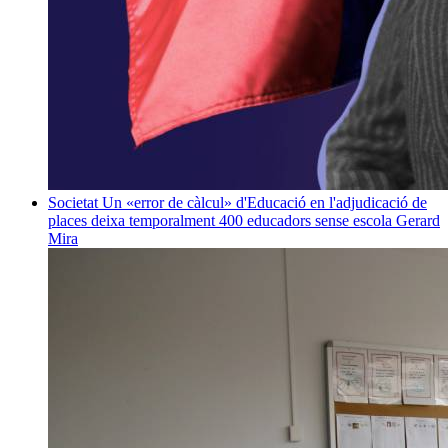
Societat
Un «error de càlcul» d'Educació en l'adjudicació de
places deixa temporalment 400 educadors sense escola
Gerard
Mira