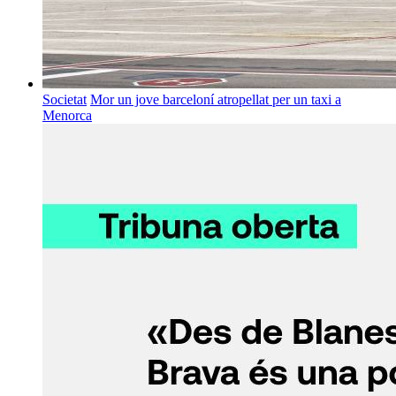
Societat
Mor un jove barceloní atropellat per un taxi a
Menorca