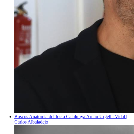
Boscos
Anatomia del foc a Catalunya
Arnau Urgell i Vidal |
Carlos Albaladejo