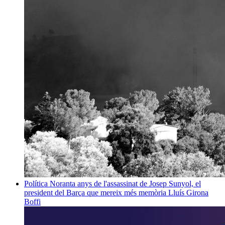
Política
Noranta anys de l'assassinat de Josep Sunyol, el
president del Barça que mereix més memòria
Lluís Girona
Boffi