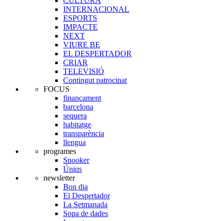
CULTURA
INTERNACIONAL
ESPORTS
IMPACTE
NEXT
VIURE BE
EL DESPERTADOR
CRIAR
TELEVISIÓ
Contingut patrocinat
FOCUS
finançament
barcelona
sequera
habitatge
transparència
llengua
programes
Snooker
Úniqs
newsletter
Bon dia
El Despertador
La Setmanada
Sopa de dades