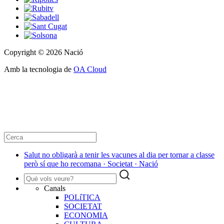
Copyright © 2026 Nació
Amb la tecnologia de
OA Cloud
Salut no obligarà a tenir les vacunes al dia per tornar a classe
però sí que ho recomana · Societat · Nació
Canals
POLíTICA
SOCIETAT
ECONOMIA