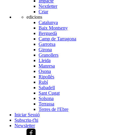
Impacte
Nextletter
Criar
edicions
Catalunya
Baix Montseny
Berguedà
Camp de Tarragona
Garrotxa
Girona
Granollers
Lleida
Manresa
Osona
Ripollès
Rubí
Sabadell
Sant Cugat
Solsona
Terrassa
Terres de l'Ebre
Iniciar Sessió
Subscriu-t'hi
Newsletter