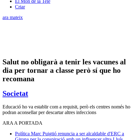
El Món de la Tele
Criar
ara mateix
Salut no obligarà a tenir les vacunes al
dia per tornar a classe però sí que ho
recomana
Societat
Educació ho va establir com a requisit, però els centres només ho
podran aconsellar per descartar altres infeccions
ARA A PORTADA
Política
Marc Puigtió renuncia a ser alcaldable d'ERC a
Girona per la conspiració amb un influencer ultra
Lluís