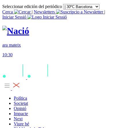
Seleccionar edición del periódico
Cerca
|
Newsletters
|
Iniciar Sessió
ara mateix
10:30
Política
Societat
Opinió
Impacte
Next
Viure bé