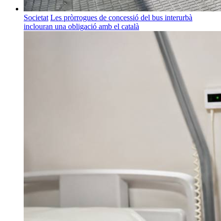
Societat
Les pròrrogues de concessió del bus interurbà
inclouran una obligació amb el català