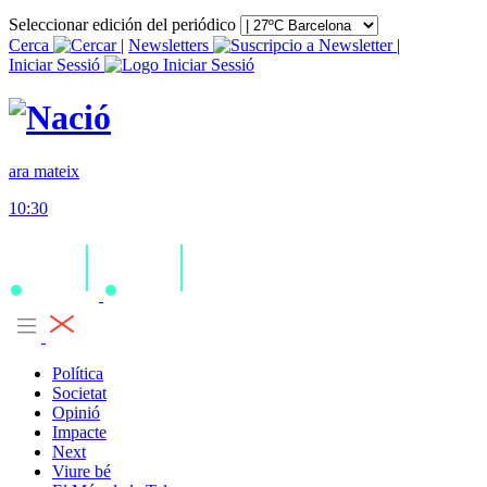
Seleccionar edición del periódico
Cerca
|
Newsletters
|
Iniciar Sessió
ara mateix
10:30
Política
Societat
Opinió
Impacte
Next
Viure bé