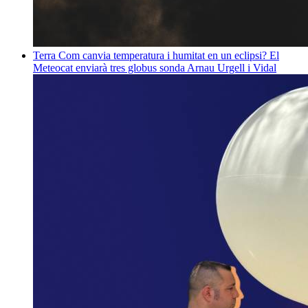
Terra
Com canvia temperatura i humitat en un eclipsi? El
Meteocat enviarà tres globus sonda
Arnau Urgell i Vidal