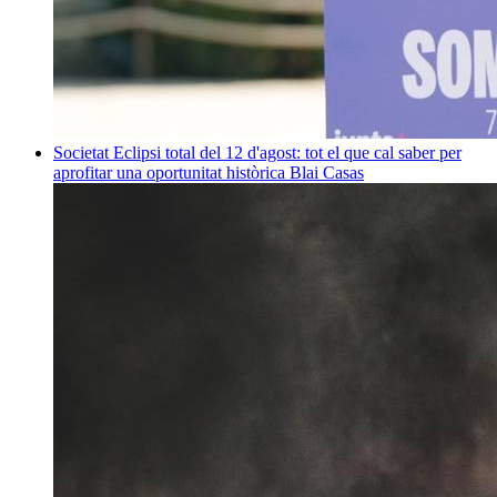
Societat
Eclipsi total del 12 d'agost: tot el que cal saber per
aprofitar una oportunitat històrica
Blai Casas