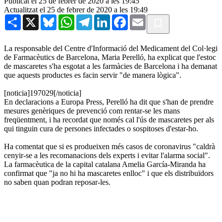
Publicat el 25 de febrer de 2020 a les 19:45
Actualitzat el 25 de febrer de 2020 a les 19:49
Share
X
Bluesky
WhatsApp
Telegram
LinkedIn
Facebook
Email
La responsable del Centre d'Informació del Medicament del Col·legi
de Farmacèutics de Barcelona, Maria Perelló, ha explicat que l'estoc
de mascaretes s'ha esgotat a les farmàcies de Barcelona i ha demanat
que aquests productes es facin servir "de manera lògica".
[noticia]197029[/noticia]
En declaracions a Europa Press, Perelló ha dit que s'han de prendre
mesures genèriques de prevenció com rentar-se les mans
freqüentment, i ha recordat que només cal l'ús de mascaretes per als
qui tinguin cura de persones infectades o sospitoses d'estar-ho.
Ha comentat que si es produeixen més casos de coronavirus "caldrà
cenyir-se a les recomanacions dels experts i evitar l'alarma social".
La farmacèutica de la capital catalana Amelia García-Miranda ha
confirmat que "ja no hi ha mascaretes enlloc" i que els distribuïdors
no saben quan podran reposar-les.