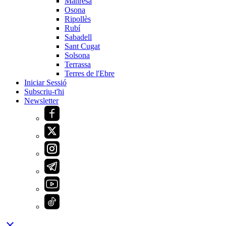
Manresa
Osona
Ripollès
Rubí
Sabadell
Sant Cugat
Solsona
Terrassa
Terres de l'Ebre
Iniciar Sessió
Subscriu-t'hi
Newsletter
close