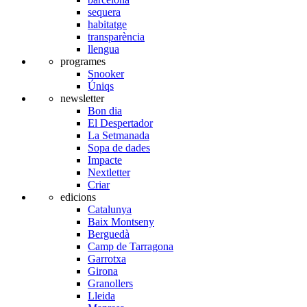
sequera
habitatge
transparència
llengua
programes
Snooker
Úniqs
newsletter
Bon dia
El Despertador
La Setmanada
Sopa de dades
Impacte
Nextletter
Criar
edicions
Catalunya
Baix Montseny
Berguedà
Camp de Tarragona
Garrotxa
Girona
Granollers
Lleida