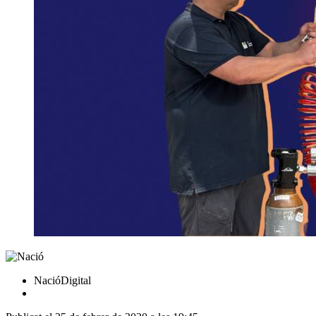
NacióDigital