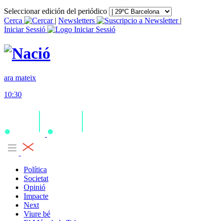
Seleccionar edición del periódico
Cerca
|
Newsletters
|
Iniciar Sessió
ara mateix
10:30
Política
Societat
Opinió
Impacte
Next
Viure bé