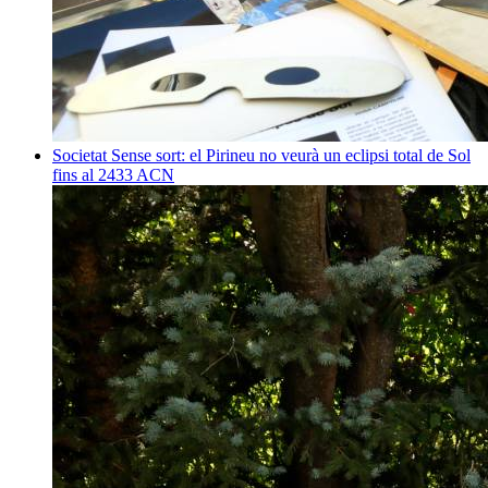
Societat
Sense sort: el Pirineu no veurà un eclipsi total de Sol
fins al 2433
ACN