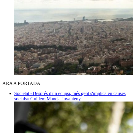
ARA A PORTADA
Societat
«Després d'un eclipsi, més gent s'implica en causes
socials»
Guillem Maneja Juvanteny