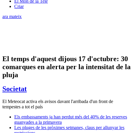
El Món de la Tele
Criar
ara mateix
El temps d'aquest dijous 17 d'octubre: 30
comarques en alerta per la intensitat de la
pluja
Societat
El Meteocat activa els avisos davant l'arribada d'un front de
tempestes a tot el país
Els embassaments ja han perdut més del 40% de les reserves
guanyades a la primavera
Les pluges de les pròximes setmanes, claus per allunyar les
restriccions