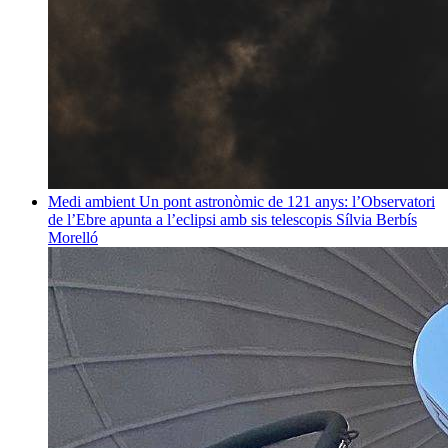
Medi ambient
Un pont astronòmic de 121 anys: l’Observatori
de l’Ebre apunta a l’eclipsi amb sis telescopis
Sílvia Berbís
Morelló