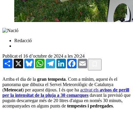
Redacció
Publicat el 16 d’octubre de 2024 a les 20:24
Share
X
Bluesky
WhatsApp
Telegram
LinkedIn
Facebook
Email
Arriba el dia de la
gran tempesta
. Com a mínim, aquest és el
panorama que dibuixa el Servei Meteorològic de Catalunya
(
Meteocat
) per aquest dijous. I és que ha
activat els
avisos de perill
per la intensitat de la pluja a 30 comarques
davant la previsió que
puguin descarregar més de 20 litres d'aigua en només 30 minuts,
acompanyades en alguns punts de
tempestes i pedregades
.