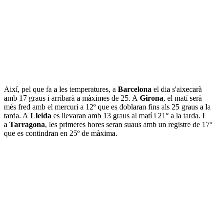
Així, pel que fa a les temperatures, a
Barcelona
el dia s'aixecarà
amb 17 graus i arribarà a màximes de 25. A
Girona
, el matí serà
més fred amb el mercuri a 12º que es doblaran fins als 25 graus a la
tarda. A
Lleida
es llevaran amb 13 graus al matí i 21° a la tarda. I
a
Tarragona
, les primeres hores seran suaus amb un registre de 17º
que es contindran en 25º de màxima.