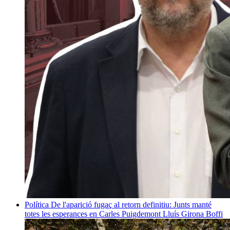
Política
De l'aparició fugaç al retorn definitiu: Junts manté
totes les esperances en Carles Puigdemont
Lluís Girona Boffi