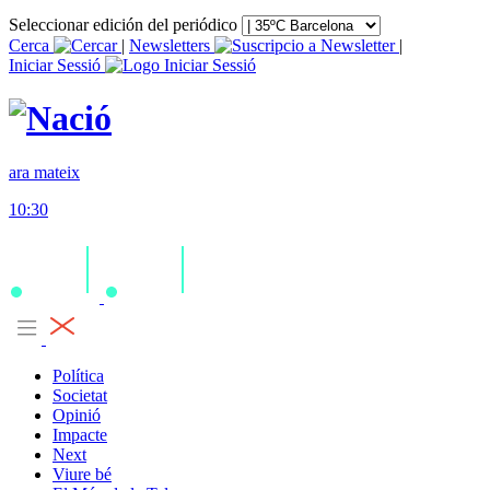
Seleccionar edición del periódico
Cerca
|
Newsletters
|
Iniciar Sessió
ara mateix
10:30
Política
Societat
Opinió
Impacte
Next
Viure bé