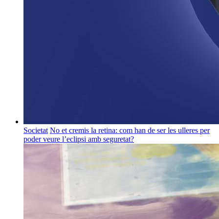
Societat
No et cremis la retina: com han de ser les ulleres per
poder veure l’eclipsi amb seguretat?