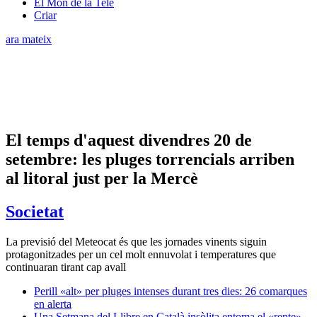
El Món de la Tele
Criar
ara mateix
El temps d'aquest divendres 20 de
setembre: les pluges torrencials arriben
al litoral just per la Mercè
Societat
La previsió del Meteocat és que les jornades vinents siguin
protagonitzades per un cel molt ennuvolat i temperatures que
continuaran tirant cap avall
Perill «alt» per pluges intenses durant tres dies: 26 comarques
en alerta
Una Setmana del Llibre en Català insòlita entoma el «repte»