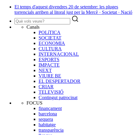
El temps d'aquest divendres 20 de setembre: les pluges
torrencials arriben al litoral just per la Mercè · Societat · Nació
Canals
POLíTICA
SOCIETAT
ECONOMIA
CULTURA
INTERNACIONAL
ESPORTS
IMPACTE
NEXT
VIURE BE
EL DESPERTADOR
CRIAR
TELEVISIÓ
Contingut patrocinat
FOCUS
finançament
barcelona
sequera
habitatge
transparència