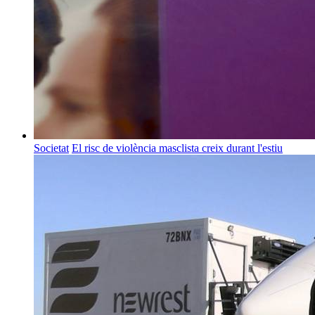
Societat
El risc de violència masclista creix durant l'estiu