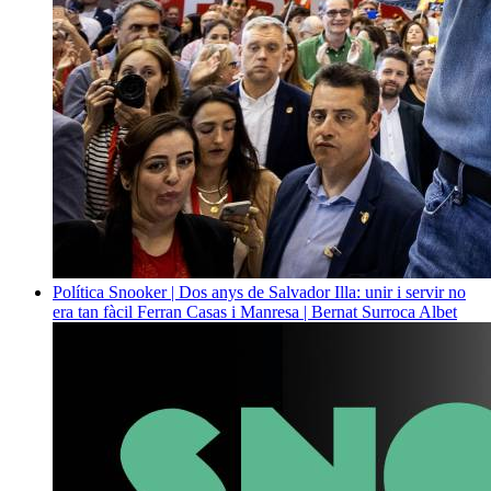
Política
Snooker | Dos anys de Salvador Illa: unir i servir no
era tan fàcil
Ferran Casas i Manresa | Bernat Surroca Albet