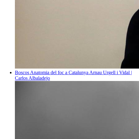
Boscos
Anatomia del foc a Catalunya
Arnau Urgell i Vidal |
Carlos Albaladejo