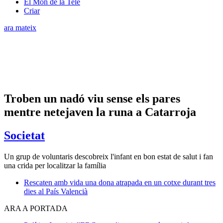
El Món de la Tele
Criar
ara mateix
Troben un nadó viu sense els pares
mentre netejaven la runa a Catarroja
Societat
Un grup de voluntaris descobreix l'infant en bon estat de salut i fan
una crida per localitzar la família
Rescaten amb vida una dona atrapada en un cotxe durant tres
dies al País Valencià
ARA A PORTADA