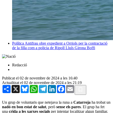
Política
Antifrau obre expedient a Orriols per la contractació
de la filla com a policia de Ripoll
Lluís Girona Boffi
Redacció
Publicat el 02 de novembre de 2024 a les 16:40
Actualitzat el 02 de novembre de 2024 a les 21:19
Share
X
Bluesky
WhatsApp
Telegram
LinkedIn
Facebook
Email
Un grup de voluntaris que netejava la runa a
Catarroja
ha trobat un
nadó en bon estat de salut
, però
sense els pares
. El grup ha fet
una
crida a les xarxes socials
per intentar localitzar algun familiar.