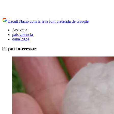
Escull Nació com la teva font preferida de Google
Arxivat a
país valencià
dana 2024
Et pot interessar