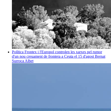
Política
Frontex i l'Europol controlen les xarxes pel rumor
d'un nou creuament de frontera a Ceuta el 15 d'agost
Bernat
Surroca Albet