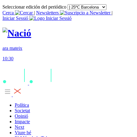
Seleccionar edición del periódico
Cerca
|
Newsletters
|
Iniciar Sessió
ara mateix
10:30
Política
Societat
Opinió
Impacte
Next
Viure bé