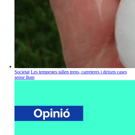
Societat
Les tempestes tallen trens, carreteres i deixen cases
sense llum