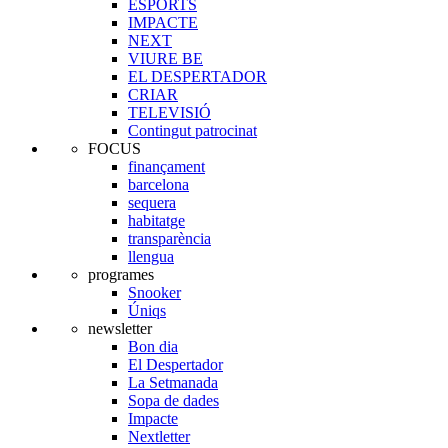
ESPORTS
IMPACTE
NEXT
VIURE BE
EL DESPERTADOR
CRIAR
TELEVISIÓ
Contingut patrocinat
FOCUS
finançament
barcelona
sequera
habitatge
transparència
llengua
programes
Snooker
Úniqs
newsletter
Bon dia
El Despertador
La Setmanada
Sopa de dades
Impacte
Nextletter