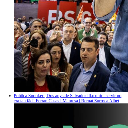
Política
Snooker | Dos anys de Salvador Illa: unir i servir no
era tan fàcil
Ferran Casas i Manresa | Bernat Surroca Albet