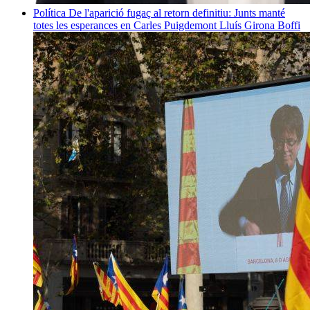
Política
De l'aparició fugaç al retorn definitiu: Junts manté
totes les esperances en Carles Puigdemont
Lluís Girona Boffi