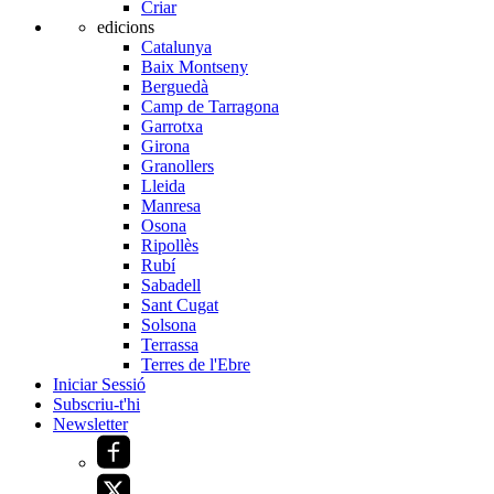
Criar
edicions
Catalunya
Baix Montseny
Berguedà
Camp de Tarragona
Garrotxa
Girona
Granollers
Lleida
Manresa
Osona
Ripollès
Rubí
Sabadell
Sant Cugat
Solsona
Terrassa
Terres de l'Ebre
Iniciar Sessió
Subscriu-t'hi
Newsletter