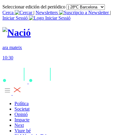
Seleccionar edición del periódico
Cerca
|
Newsletters
|
Iniciar Sessió
ara mateix
10:30
Política
Societat
Opinió
Impacte
Next
Viure bé