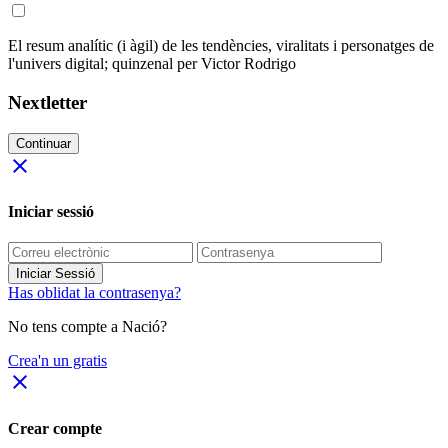
El resum analític (i àgil) de les tendències, viralitats i personatges de
l'univers digital; quinzenal per Victor Rodrigo
Nextletter
Continuar
close
Iniciar sessió
Iniciar Sessió
Has oblidat la contrasenya?
No tens compte a Nació?
Crea'n un gratis
close
Crear compte