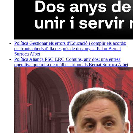
Política
Gestionar els errors d'Educació i complir els acords:
els fronts oberts d'Illa després de dos anys a Palau
Bernat
Surroca Albet
Política
Aliança PSC-ERC-Comuns, any dos: una entesa
operativa que mira de reüll els tribunals
Bernat Surroca Albet