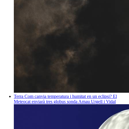
Terra
Com canvia temperatura i humitat en un eclipsi? El
Meteocat enviarà tres globus sonda
Arnau Urgell i Vidal