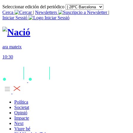
Seleccionar edición del periódico
Cerca
|
Newsletters
|
Iniciar Sessió
ara mateix
10:30
Política
Societat
Opinió
Impacte
Next
Viure bé