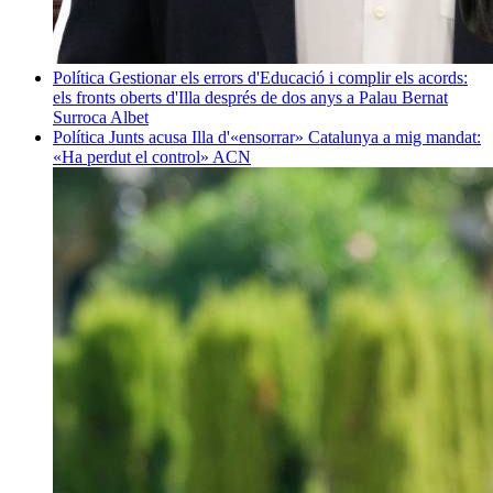
Política
Gestionar els errors d'Educació i complir els acords:
els fronts oberts d'Illa després de dos anys a Palau
Bernat
Surroca Albet
Política
Junts acusa Illa d'«ensorrar» Catalunya a mig mandat:
«Ha perdut el control»
ACN