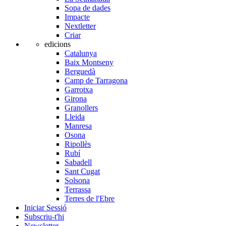
Sopa de dades
Impacte
Nextletter
Criar
edicions
Catalunya
Baix Montseny
Berguedà
Camp de Tarragona
Garrotxa
Girona
Granollers
Lleida
Manresa
Osona
Ripollès
Rubí
Sabadell
Sant Cugat
Solsona
Terrassa
Terres de l'Ebre
Iniciar Sessió
Subscriu-t'hi
Newsletter