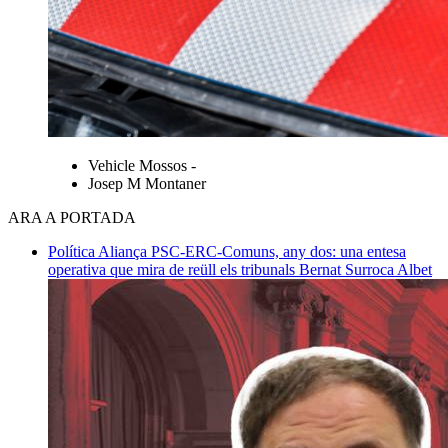
Vehicle Mossos -
Josep M Montaner
ARA A PORTADA
Política
Aliança PSC-ERC-Comuns, any dos: una entesa
operativa que mira de reüll els tribunals
Bernat Surroca Albet