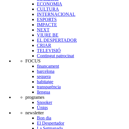
ECONOMIA
CULTURA
INTERNACIONAL
ESPORTS
IMPACTE
NEXT
VIURE BE
EL DESPERTADOR
CRIAR
TELEVISIÓ
Contingut patrocinat
FOCUS
finançament
barcelona
sequera
habitatge
transparència
llengua
programes
Snooker
Úniqs
newsletter
Bon dia
El Despertador
La Setmanada