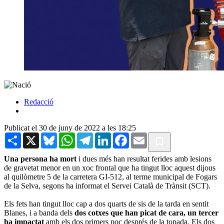
Redacció
Publicat el 30 de juny de 2022 a les 18:25
Share
X
Bluesky
WhatsApp
Telegram
LinkedIn
Facebook
Email
Una persona ha mort
i dues més han resultat ferides amb lesions
de gravetat menor en un xoc frontal que ha tingut lloc aquest dijous
al quilòmetre 5 de la carretera GI-512, al terme municipal de Fogars
de la Selva, segons ha informat el Servei Català de Trànsit (SCT).
Els fets han tingut lloc cap a dos quarts de sis de la tarda en sentit
Blanes, i a banda dels
dos cotxes que han picat de cara, un tercer
ha impactat
amb els dos primers poc després de la topada. Els dos