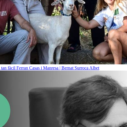
 tan fàcil
Ferran Casas i Manresa | Bernat Surroca Albet