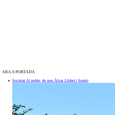
ARA A PORTADA
Societat
Al poble, de nou
Àlvar Llobet i Sotelo