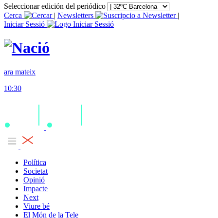
Seleccionar edición del periódico
Cerca
|
Newsletters
|
Iniciar Sessió
ara mateix
10:30
Política
Societat
Opinió
Impacte
Next
Viure bé
El Món de la Tele