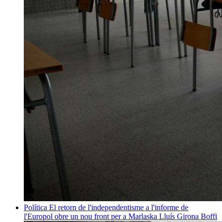
Política
El retorn de l'independentisme a l'informe de
l'Europol obre un nou front per a Marlaska
Lluís Girona Boffi