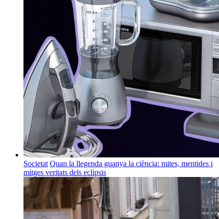
Societat
Quan la llegenda guanya la ciència: mites, mentides i
mitges veritats dels eclipsis