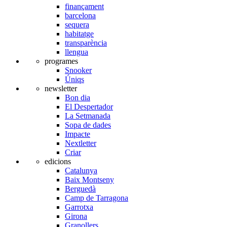
finançament
barcelona
sequera
habitatge
transparència
llengua
programes
Snooker
Úniqs
newsletter
Bon dia
El Despertador
La Setmanada
Sopa de dades
Impacte
Nextletter
Criar
edicions
Catalunya
Baix Montseny
Berguedà
Camp de Tarragona
Garrotxa
Girona
Granollers