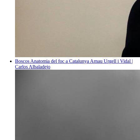
Boscos
Anatomia del foc a Catalunya
Arnau Urgell i Vidal |
Carlos Albaladejo