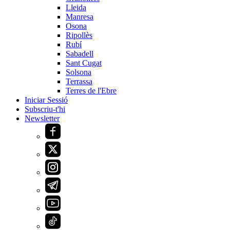
Lleida
Manresa
Osona
Ripollès
Rubí
Sabadell
Sant Cugat
Solsona
Terrassa
Terres de l'Ebre
Iniciar Sessió
Subscriu-t'hi
Newsletter