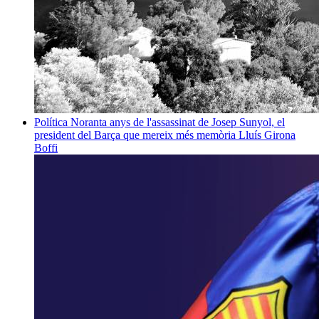
Política
Noranta anys de l'assassinat de Josep Sunyol, el
president del Barça que mereix més memòria
Lluís Girona
Boffi