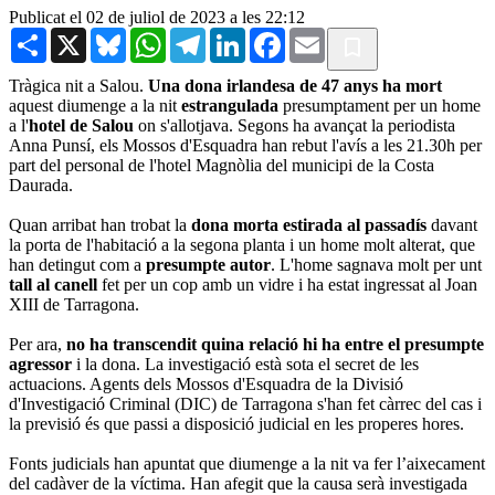
Publicat el 02 de juliol de 2023 a les 22:12
Share
X
Bluesky
WhatsApp
Telegram
LinkedIn
Facebook
Email
Tràgica nit a Salou.
Una dona irlandesa de 47 anys ha mort
aquest diumenge a la nit
estrangulada
presumptament per un home
a l'
hotel de Salou
on s'allotjava. Segons ha avançat la periodista
Anna Punsí, els Mossos d'Esquadra han rebut l'avís a les 21.30h per
part del personal de l'hotel Magnòlia del municipi de la Costa
Daurada.
Quan arribat han trobat la
dona morta estirada al passadís
davant
la porta de l'habitació a la segona planta i un home molt alterat, que
han detingut com a
presumpte autor
. L'home sagnava molt per unt
tall al canell
fet per un cop amb un vidre i ha estat ingressat al Joan
XIII de Tarragona.
Per ara,
no ha transcendit quina relació hi ha entre el presumpte
agressor
i la dona. La investigació està sota el secret de les
actuacions. Agents dels Mossos d'Esquadra de la Divisió
d'Investigació Criminal (DIC) de Tarragona s'han fet càrrec del cas i
la previsió és que passi a disposició judicial en les properes hores.
Fonts judicials han apuntat que diumenge a la nit va fer l’aixecament
del cadàver de la víctima. Han afegit que la causa serà investigada