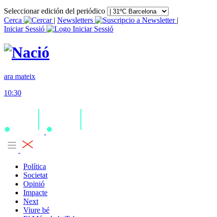
Seleccionar edición del periódico
Cerca
|
Newsletters
|
Iniciar Sessió
ara mateix
10:30
Política
Societat
Opinió
Impacte
Next
Viure bé