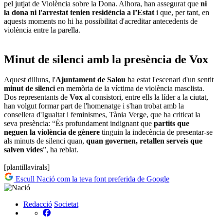
pel jutjat de Violència sobre la Dona. Alhora, han assegurat que
ni
la dona ni l'arrestat tenien residència a l’Estat
i que, per tant, en
aquests moments no hi ha possibilitat d'acreditar antecedents de
violència entre la parella.
Minut de silenci amb la presència de Vox
Aquest dilluns, l'
Ajuntament de Salou
ha estat l'escenari d'un sentit
minut de silenci
en memòria de la víctima de violència masclista.
Dos representants de
Vox
al consistori, entre ells la líder a la ciutat,
han volgut formar part de l'homenatge i s'han trobat amb la
consellera d'Igualtat i feminismes, Tània Verge, que ha criticat la
seva presència: “És profundament indignant que
partits que
neguen la violència de gènere
tinguin la indecència de presentar-se
als minuts de silenci quan,
quan governen, retallen serveis que
salven vides
”, ha reblat.
[plantillavirals]
Escull Nació com la teva font preferida de Google
Redacció
Societat