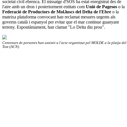
societat civil ebrenca. El missatge d'SOS ha estat enregistrat des de
l'aire amb un dron i posteriorment entitats com
Unió
de
Pagesos
o la
Federació
de
Productors
de
Mol.luscs
del
Delta
de
l'Ebre
o la
mateixa plataforma convocant han reclamat mesures urgents als
governs català i espanyol per evitar que el mar continue guanyant
terreny. Espontàniament, han clamat "Lo Delta diu prou".
Centenars de persones han assistit a l'acte organitzat pel MOLDE a la platja de
Tost (ACN)