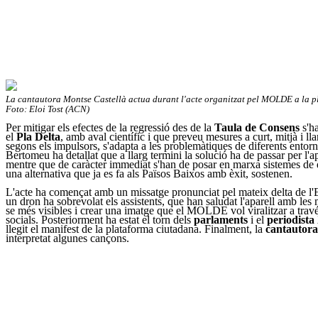
La cantautora Montse Castellà actua durant l'acte organitzat pel MOLDE a la p
Foto: Eloi Tost (ACN)
Per mitigar els efectes de la regressió des de la
Taula de Consens
s'h
el
Pla Delta
, amb aval científic i que preveu mesures a curt, mitjà i lla
segons els impulsors, s'adapta a les problemàtiques de diferents entorns
Bertomeu ha detallat que a llarg termini la solució ha de passar per l'
mentre que de caràcter immediat s'han de posar en marxa sistemes de d
una alternativa que ja es fa als Països Baixos amb èxit, sostenen.
L'acte ha començat amb un missatge pronunciat pel mateix delta de l'
un dron ha sobrevolat els assistents, que han saludat l'aparell amb les 
se més visibles i crear una imatge que el MOLDE vol viralitzar a travé
socials. Posteriorment ha estat el torn dels
parlaments
i el
periodista
llegit el manifest de la plataforma ciutadana. Finalment, la
cantautora
interpretat algunes cançons.