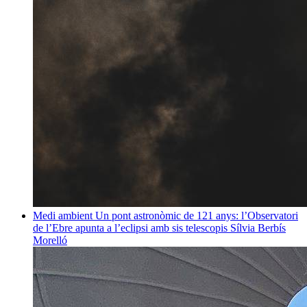
Medi ambient
Un pont astronòmic de 121 anys: l’Observatori
de l’Ebre apunta a l’eclipsi amb sis telescopis
Sílvia Berbís
Morelló