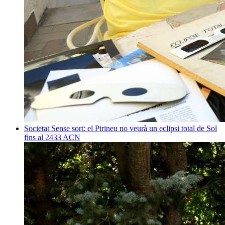
Societat
Sense sort: el Pirineu no veurà un eclipsi total de Sol
fins al 2433
ACN