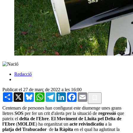
Redacció
Publicat el 27 de març de 2022 a les 16:00
Share
X
Bluesky
WhatsApp
Telegram
LinkedIn
Facebook
Email
Centenars de persones han configurat este diumenge unes grans
lletres
SOS
per fer un crit d'alerta per la situació de
regressió
que
pateix el
delta
de
l'Ebre
.
El
Moviment
de
Lluita
pel
Delta
de
l'Ebre
(
MOLDE
) ha organitzat un
acte
reivindicatiu
a la
platja
del Trabucador
de
la
Ràpita
en el qual ha aglutinat la