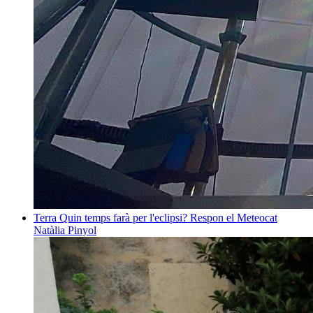
Terra
Quin temps farà per l'eclipsi? Respon el Meteocat
Natàlia Pinyol