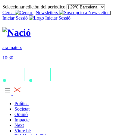
Seleccionar edición del periódico
Cerca
|
Newsletters
|
Iniciar Sessió
ara mateix
10:30
Política
Societat
Opinió
Impacte
Next
Viure bé