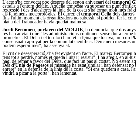
L'acte s'ha convocat poc després del segon aniversari del
temporal G
estralls a l'entorn deltaic. Aquella tempesta va suposar un punt d'inflex
regressió i des d'aleshores la línia de la costa s'ha tornat molt més fràg
als fenòmens meteorològics. El darrer, el
temporal Celia
dels darrers
fins l'últim moment els organitzadors no sabessin si podrien fer la conc
platja del Trabucador havia quedat malmesa.
Jordi Bertomeu
,
portaveu del MOLDE
, ha denunciat que dos anys
res ha canviat i que "les administracions continuen sense dur a terme 
prometre". El Delta i el territori han fet la feina que tocava, amb un Pl
consensuat i aprovat per la comunitat científica. Demanem mesures u
podem esperar més", ha assenyalat.
El crit de desesperació s'ha fet evident en l'acte. El mateix Bertomeu 
tens tot a perdre, només et queda lluitar i resistir". I ha afegit, en al·lus
hagi de remar a favor del Delta, que faci un pas al costat. No estem aq
Des
d'Unió de Pagesos
el missatge ha estat similar i han defensat no
enrere" en la defensa de la línia de la costa. "Si ens quedem a casa, l'
vindrà a picar a la porta", han lamentat.