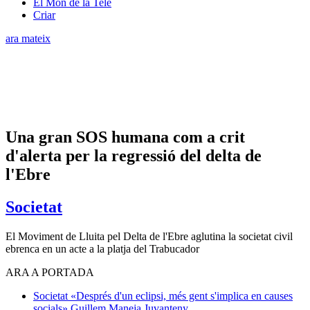
El Món de la Tele
Criar
ara mateix
Una gran SOS humana com a crit
d'alerta per la regressió del delta de
l'Ebre
Societat
El Moviment de Lluita pel Delta de l'Ebre aglutina la societat civil
ebrenca en un acte a la platja del Trabucador
ARA A PORTADA
Societat
«Després d'un eclipsi, més gent s'implica en causes
socials»
Guillem Maneja Juvanteny