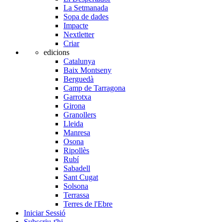
La Setmanada
Sopa de dades
Impacte
Nextletter
Criar
edicions
Catalunya
Baix Montseny
Berguedà
Camp de Tarragona
Garrotxa
Girona
Granollers
Lleida
Manresa
Osona
Ripollès
Rubí
Sabadell
Sant Cugat
Solsona
Terrassa
Terres de l'Ebre
Iniciar Sessió
Subscriu-t'hi