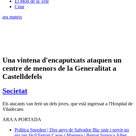
El Món de la Tele
Criar
ara mateix
Una vintena d'encaputxats ataquen un
centre de menors de la Generalitat a
Castelldefels
Societat
Els atacants van ferir un dels joves, que està ingressat a l'Hospital de
Viladecans
ARA A PORTADA
Política
Snooker | Dos anys de Salvador Illa: unir i servir no
era tan fàcil
Ferran Casas i Manresa | Bernat Surroca Albet