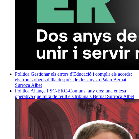
Política
Gestionar els errors d'Educació i complir els acords:
els fronts oberts d'Illa després de dos anys a Palau
Bernat
Surroca Albet
Política
Aliança PSC-ERC-Comuns, any dos: una entesa
operativa que mira de reüll els tribunals
Bernat Surroca Albet