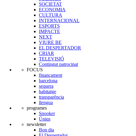
SOCIETAT
ECONOMIA
CULTURA
INTERNACIONAL
ESPORTS
IMPACTE
NEXT
VIURE BE
EL DESPERTADOR
CRIAR
TELEVISIÓ
Contingut patrocinat
FOCUS
finançament
barcelona
sequera
habitatge
transparència
llengua
programes
Snooker
Úniqs
newsletter
Bon dia
El Despertador