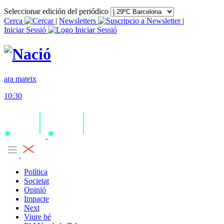
Seleccionar edición del periódico
Cerca
|
Newsletters
|
Iniciar Sessió
ara mateix
10:30
Política
Societat
Opinió
Impacte
Next
Viure bé