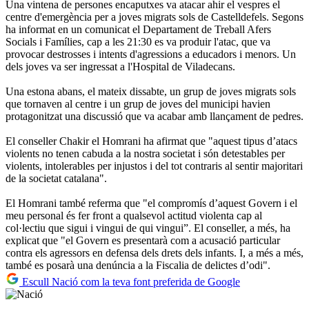
Una vintena de persones encaputxes va atacar ahir el vespres el
centre d'emergència per a joves migrats sols de Castelldefels. Segons
ha informat en un comunicat el Departament de Treball Afers
Socials i Famílies, cap a les 21:30 es va produir l'atac, que va
provocar destrosses i intents d'agressions a educadors i menors. Un
dels joves va ser ingressat a l'Hospital de Viladecans.
Una estona abans, el mateix dissabte, un grup de joves migrats sols
que tornaven al centre i un grup de joves del municipi havien
protagonitzat una discussió que va acabar amb llançament de pedres.
El conseller Chakir el Homrani ha afirmat que "aquest tipus d’atacs
violents no tenen cabuda a la nostra societat i són detestables per
violents, intolerables per injustos i del tot contraris al sentir majoritari
de la societat catalana".
El Homrani també referma que "el compromís d’aquest Govern i el
meu personal és fer front a qualsevol actitud violenta cap al
col·lectiu que sigui i vingui de qui vingui”. El conseller, a més, ha
explicat que "el Govern es presentarà com a acusació particular
contra els agressors en defensa dels drets dels infants. I, a més a més,
també es posarà una denúncia a la Fiscalia de delictes d’odi".
Escull Nació com la teva font preferida de Google