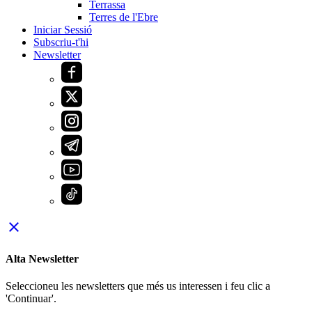
Terrassa
Terres de l'Ebre
Iniciar Sessió
Subscriu-t'hi
Newsletter
close
Alta Newsletter
Seleccioneu les newsletters que més us interessen i feu clic a
'Continuar'.