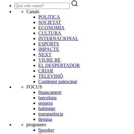
Canals
POLíTICA
SOCIETAT
ECONOMIA
CULTURA
INTERNACIONAL
ESPORTS
IMPACTE
NEXT
VIURE BE
EL DESPERTADOR
CRIAR
TELEVISIÓ
Contingut patrocinat
FOCUS
finançament
barcelona
sequera
habitatge
transparència
llengua
programes
Snooker