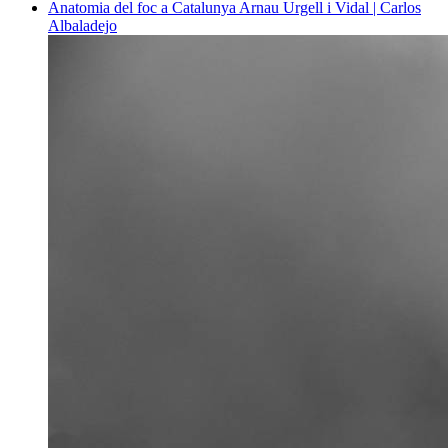
Anatomia del foc a Catalunya
Arnau Urgell i Vidal | Carlos
Albaladejo