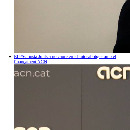
El PSC insta Junts a no caure en «l'autosabotge» amb el
finançament
ACN