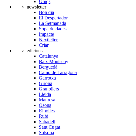
Úniqs
newsletter
Bon dia
El Despertador
La Setmanada
Sopa de dades
Impacte
Nextletter
Criar
edicions
Catalunya
Baix Montseny
Berguedà
Camp de Tarragona
Garrotxa
Girona
Granollers
Lleida
Manresa
Osona
Ripollès
Rubí
Sabadell
Sant Cugat
Solsona