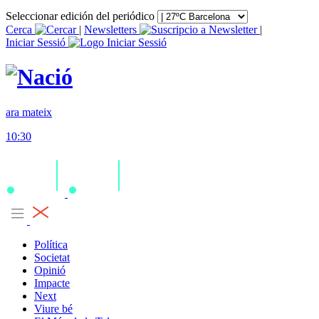
Seleccionar edición del periódico
Cerca
|
Newsletters
|
Iniciar Sessió
ara mateix
10:30
Política
Societat
Opinió
Impacte
Next
Viure bé