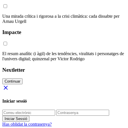
Una mirada crítica i rigorosa a la crisi climàtica: cada dissabte per
Arnau Urgell
Impacte
El resum analític (i àgil) de les tendències, viralitats i personatges de
l'univers digital; quinzenal per Victor Rodrigo
Nextletter
Continuar
close
Iniciar sessió
Iniciar Sessió
Has oblidat la contrasenya?