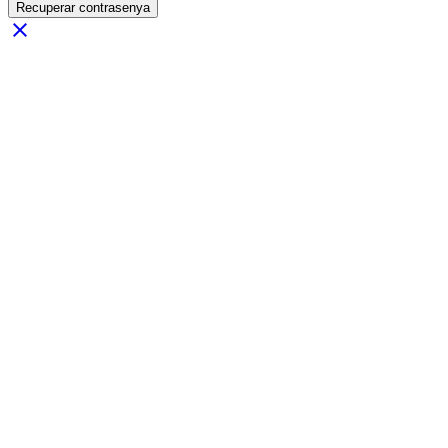
Recuperar contrasenya
close