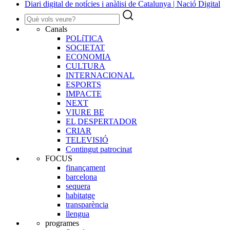
Diari digital de notícies i anàlisi de Catalunya | Nació Digital
Canals
POLíTICA
SOCIETAT
ECONOMIA
CULTURA
INTERNACIONAL
ESPORTS
IMPACTE
NEXT
VIURE BE
EL DESPERTADOR
CRIAR
TELEVISIÓ
Contingut patrocinat
FOCUS
finançament
barcelona
sequera
habitatge
transparència
llengua
programes