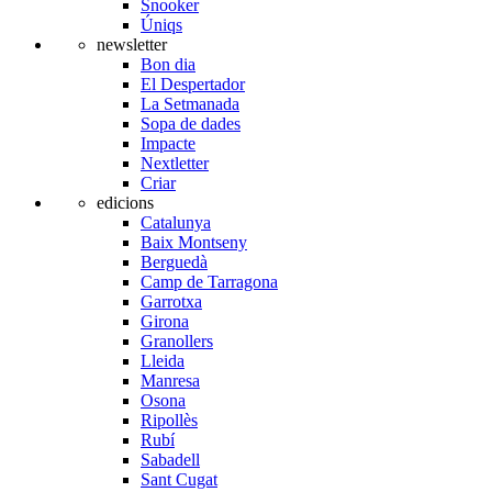
Snooker
Úniqs
newsletter
Bon dia
El Despertador
La Setmanada
Sopa de dades
Impacte
Nextletter
Criar
edicions
Catalunya
Baix Montseny
Berguedà
Camp de Tarragona
Garrotxa
Girona
Granollers
Lleida
Manresa
Osona
Ripollès
Rubí
Sabadell
Sant Cugat