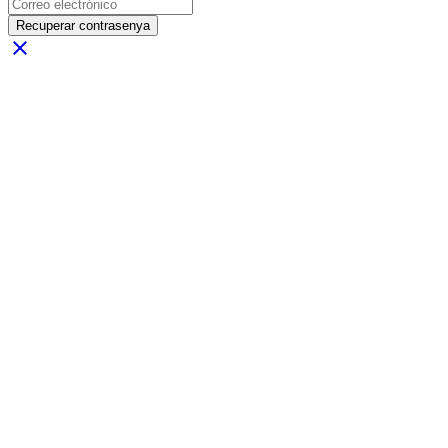
Recuperar contrasenya
close