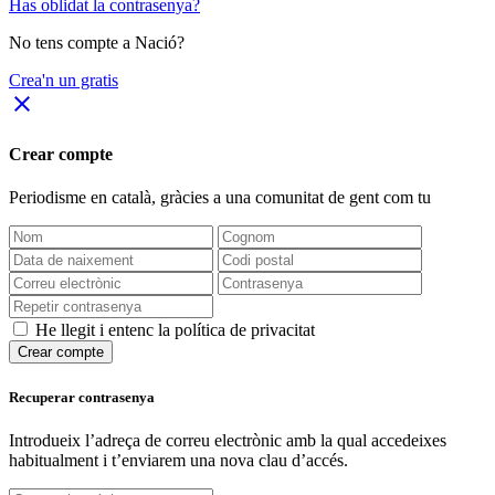
Has oblidat la contrasenya?
No tens compte a Nació?
Crea'n un gratis
close
Crear compte
Periodisme
en català
, gràcies a una comunitat de gent com tu
He llegit i entenc la política de privacitat
Crear compte
Recuperar contrasenya
Introdueix l’adreça de correu electrònic amb la qual accedeixes
habitualment i t’enviarem una nova clau d’accés.