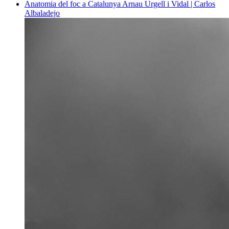
Anatomia del foc a Catalunya
Arnau Urgell i Vidal | Carlos
Albaladejo