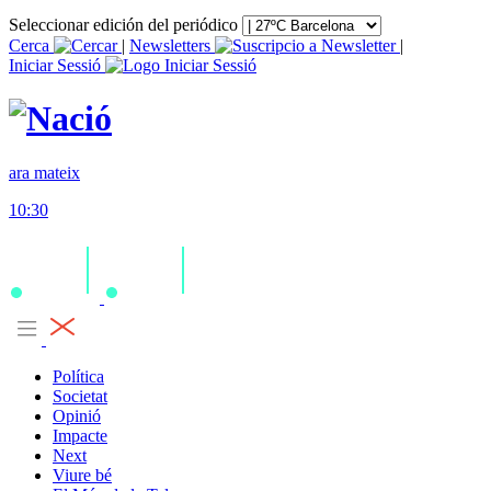
Seleccionar edición del periódico
Cerca
|
Newsletters
|
Iniciar Sessió
ara mateix
10:30
Política
Societat
Opinió
Impacte
Next
Viure bé