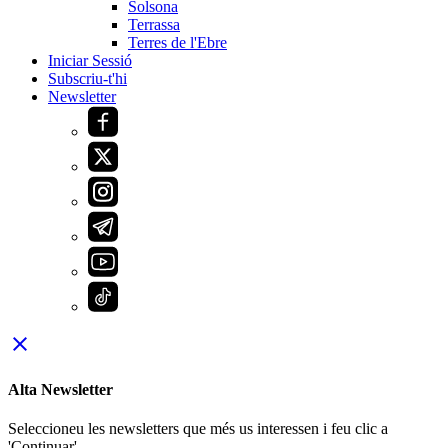
Solsona
Terrassa
Terres de l'Ebre
Iniciar Sessió
Subscriu-t'hi
Newsletter
close
Alta Newsletter
Seleccioneu les newsletters que més us interessen i feu clic a
'Continuar'.