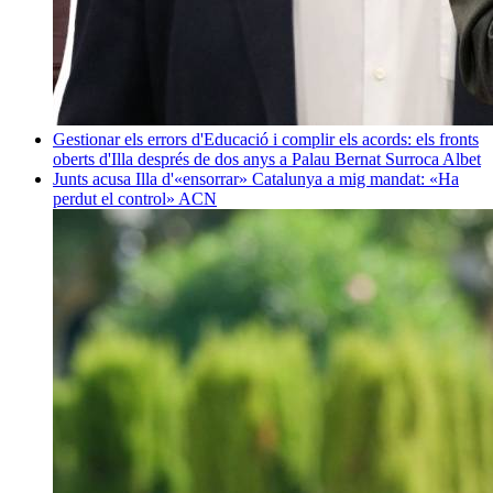
Gestionar els errors d'Educació i complir els acords: els fronts
oberts d'Illa després de dos anys a Palau
Bernat Surroca Albet
Junts acusa Illa d'«ensorrar» Catalunya a mig mandat: «Ha
perdut el control»
ACN