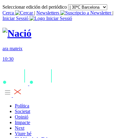
Seleccionar edición del periódico
Cerca
|
Newsletters
|
Iniciar Sessió
ara mateix
10:30
Política
Societat
Opinió
Impacte
Next
Viure bé