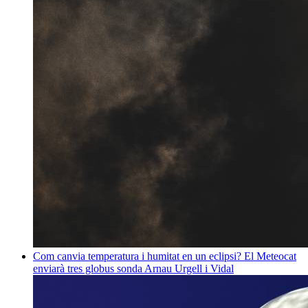
Com canvia temperatura i humitat en un eclipsi? El Meteocat
enviarà tres globus sonda
Arnau Urgell i Vidal