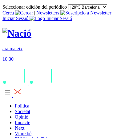
Seleccionar edición del periódico
Cerca
|
Newsletters
|
Iniciar Sessió
ara mateix
10:30
Política
Societat
Opinió
Impacte
Next
Viure bé