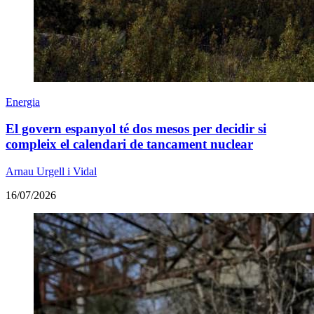
Energia
El govern espanyol té dos mesos per decidir si
compleix el calendari de tancament nuclear
Arnau Urgell i Vidal
16/07/2026