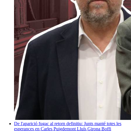
De l'aparició fugaç al retorn definitiu: Junts manté totes les
esperances en Carles Puigdemont
Lluís Girona Boffi