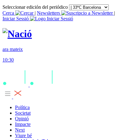
Seleccionar edición del periódico
Cerca
|
Newsletters
|
Iniciar Sessió
ara mateix
10:30
Política
Societat
Opinió
Impacte
Next
Viure bé