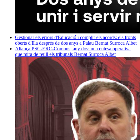
Gestionar els errors d'Educació i complir els acords: els fronts
oberts d'Illa després de dos anys a Palau
Bernat Surroca Albet
Aliança PSC-ERC-Comuns, any dos: una entesa operativa
que mira de reüll els tribunals
Bernat Surroca Albet