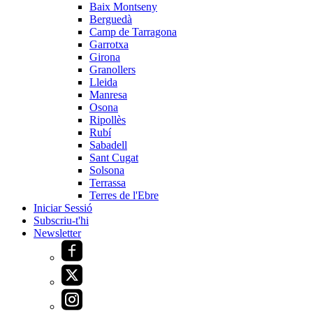
Baix Montseny
Berguedà
Camp de Tarragona
Garrotxa
Girona
Granollers
Lleida
Manresa
Osona
Ripollès
Rubí
Sabadell
Sant Cugat
Solsona
Terrassa
Terres de l'Ebre
Iniciar Sessió
Subscriu-t'hi
Newsletter