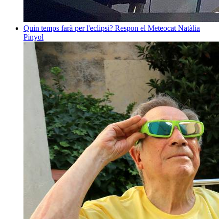
Quin temps farà per l'eclipsi? Respon el Meteocat
Natàlia
Pinyol