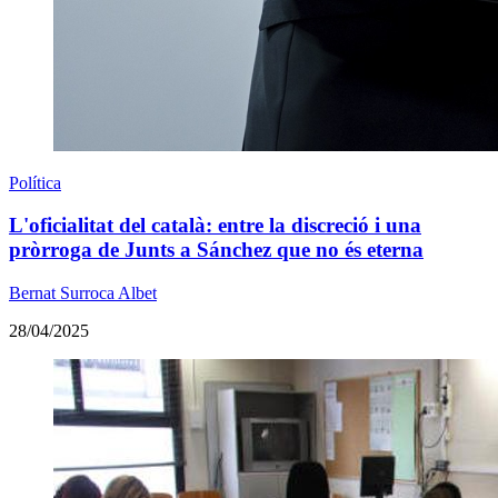
Política
L'oficialitat del català: entre la discreció i una
pròrroga de Junts a Sánchez que no és eterna
Bernat Surroca Albet
28/04/2025