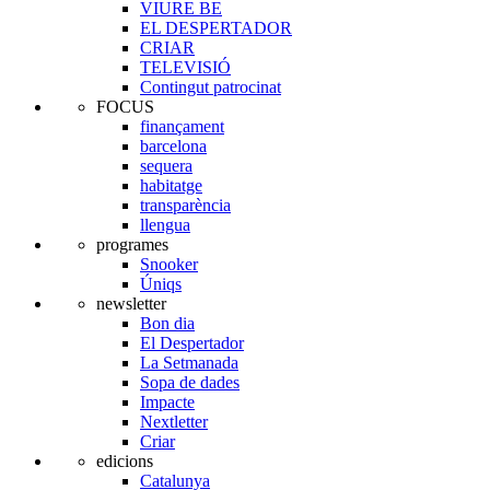
VIURE BE
EL DESPERTADOR
CRIAR
TELEVISIÓ
Contingut patrocinat
FOCUS
finançament
barcelona
sequera
habitatge
transparència
llengua
programes
Snooker
Úniqs
newsletter
Bon dia
El Despertador
La Setmanada
Sopa de dades
Impacte
Nextletter
Criar
edicions
Catalunya