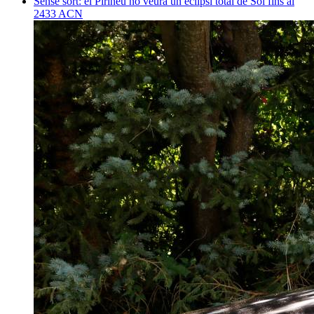
Sense sort: el Pirineu no veurà un eclipsi total de Sol fins al
2433
ACN