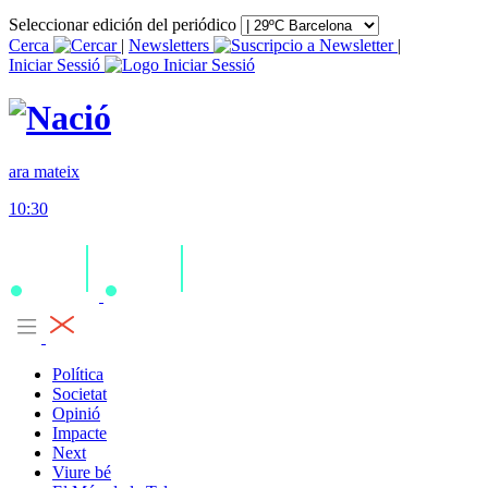
Seleccionar edición del periódico
Cerca
|
Newsletters
|
Iniciar Sessió
ara mateix
10:30
Política
Societat
Opinió
Impacte
Next
Viure bé