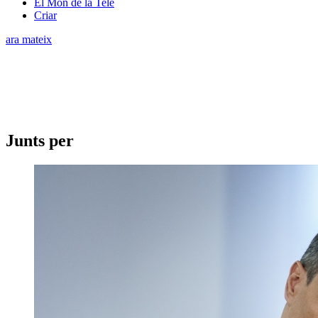
El Món de la Tele
Criar
ara mateix
Junts per