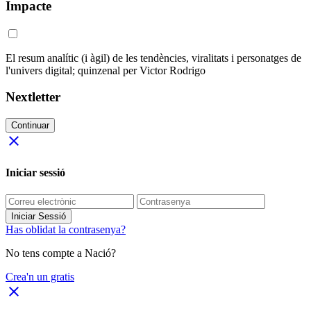
Impacte
El resum analític (i àgil) de les tendències, viralitats i personatges de
l'univers digital; quinzenal per Victor Rodrigo
Nextletter
Continuar
close
Iniciar sessió
Iniciar Sessió
Has oblidat la contrasenya?
No tens compte a Nació?
Crea'n un gratis
close