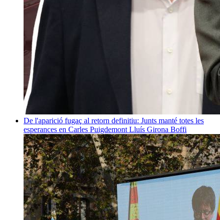
De l'aparició fugaç al retorn definitiu: Junts manté totes les
esperances en Carles Puigdemont
Lluís Girona Boffi