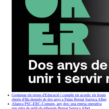
Gestionar els errors d'Educació i complir els acords: els fronts
oberts d'Illa després de dos anys a Palau
Bernat Surroca Albet
Aliança PSC-ERC-Comuns, any dos: una entesa operativa
que mira de reüll els tribunals
Bernat Surroca Albet