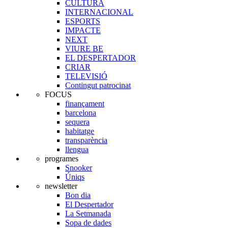
CULTURA
INTERNACIONAL
ESPORTS
IMPACTE
NEXT
VIURE BE
EL DESPERTADOR
CRIAR
TELEVISIÓ
Contingut patrocinat
FOCUS
finançament
barcelona
sequera
habitatge
transparència
llengua
programes
Snooker
Úniqs
newsletter
Bon dia
El Despertador
La Setmanada
Sopa de dades