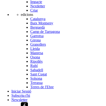
Impacte
Nextletter
Criar
edicions
Catalunya
Baix Montseny
Berguedà
Camp de Tarragona
Garrotxa
Girona
Granollers
Lleida
Manresa
Osona
Ripollès
Rubí
Sabadell
Sant Cugat
Solsona
Terrassa
Terres de l'Ebre
Iniciar Sessió
Subscriu-t'hi
Newsletter