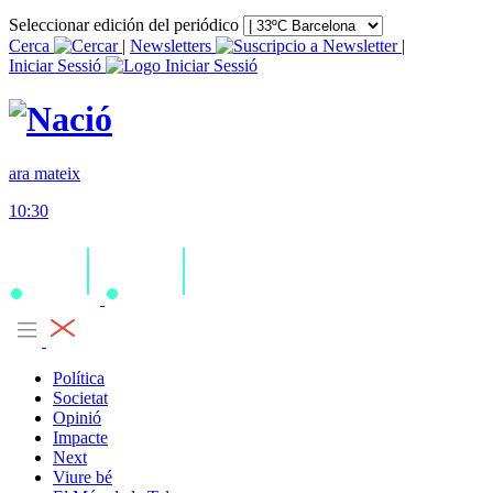
Seleccionar edición del periódico
Cerca
|
Newsletters
|
Iniciar Sessió
ara mateix
10:30
Política
Societat
Opinió
Impacte
Next
Viure bé