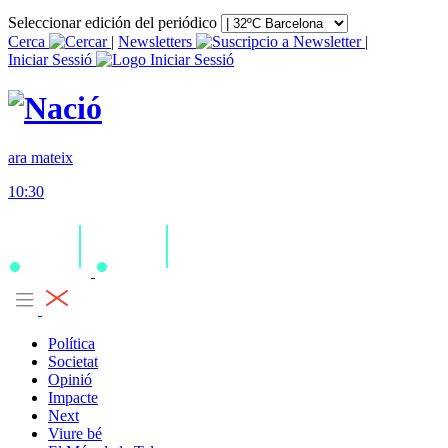
Seleccionar edición del periódico
Cerca
|
Newsletters
|
Iniciar Sessió
ara mateix
10:30
Política
Societat
Opinió
Impacte
Next
Viure bé