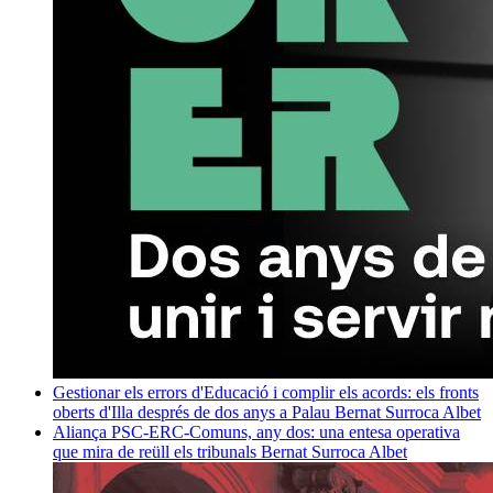
Gestionar els errors d'Educació i complir els acords: els fronts
oberts d'Illa després de dos anys a Palau
Bernat Surroca Albet
Aliança PSC-ERC-Comuns, any dos: una entesa operativa
que mira de reüll els tribunals
Bernat Surroca Albet