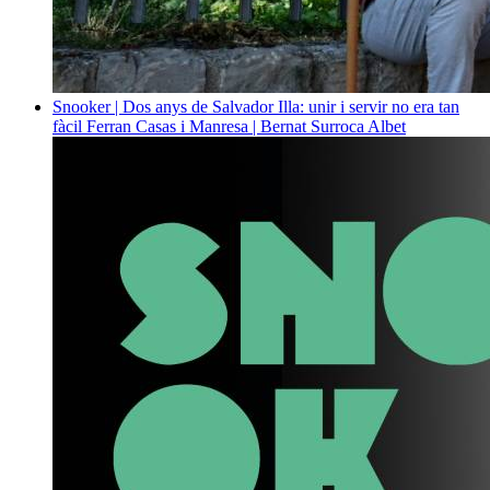
Snooker | Dos anys de Salvador Illa: unir i servir no era tan
fàcil
Ferran Casas i Manresa | Bernat Surroca Albet