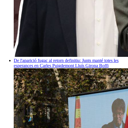
De l'aparició fugaç al retorn definitiu: Junts manté totes les
esperances en Carles Puigdemont
Lluís Girona Boffi