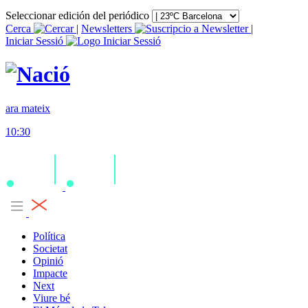
Seleccionar edición del periódico
Cerca
|
Newsletters
|
Iniciar Sessió
ara mateix
10:30
Política
Societat
Opinió
Impacte
Next
Viure bé