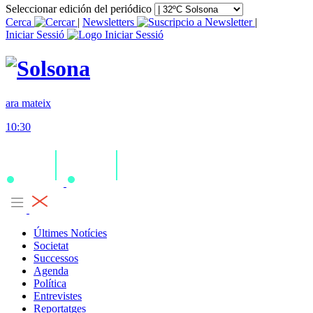
Seleccionar edición del periódico
Cerca
|
Newsletters
|
Iniciar Sessió
ara mateix
10:30
Últimes Notícies
Societat
Successos
Agenda
Política
Entrevistes
Reportatges