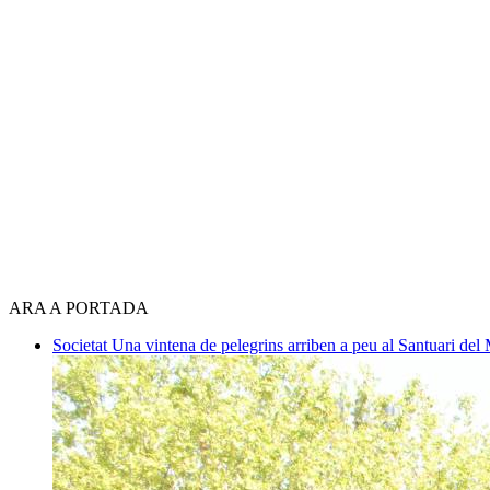
ARA A PORTADA
Societat
Una vintena de pelegrins arriben a peu al Santuari del 