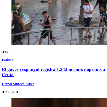
09:25
Política
El govern espanyol registra 1.342 menors migrants a
Ceuta
Bernat Surroca Albet
07/08/2026