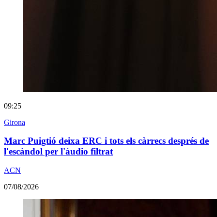
09:25
Girona
Marc Puigtió deixa ERC i tots els càrrecs després de
l'escàndol per l'àudio filtrat
ACN
07/08/2026