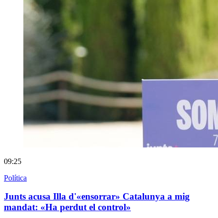
09:25
Política
Junts acusa Illa d'«ensorrar» Catalunya a mig
mandat: «Ha perdut el control»