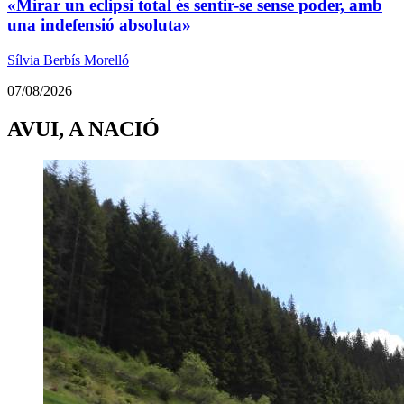
«Mirar un eclipsi total és sentir-se sense poder, amb
una indefensió absoluta»
Sílvia Berbís Morelló
07/08/2026
AVUI, A NACIÓ