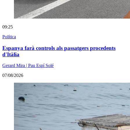
09:25
Política
Espanya farà controls als passatgers procedents
d'Itàlia
Gerard Mira | Pau Espí Solé
07/08/2026