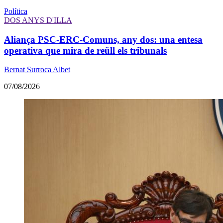
Política
DOS ANYS D'ILLA
Aliança PSC-ERC-Comuns, any dos: una entesa
operativa que mira de reüll els tribunals
Bernat Surroca Albet
07/08/2026