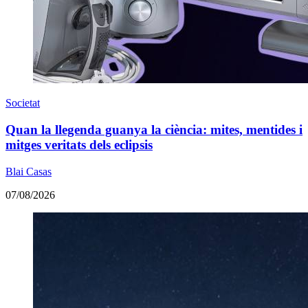
Societat
Quan la llegenda guanya la ciència: mites, mentides i
mitges veritats dels eclipsis
Blai Casas
07/08/2026