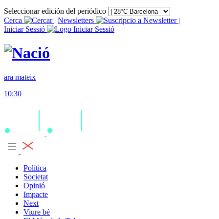
Seleccionar edición del periódico
Cerca
|
Newsletters
|
Iniciar Sessió
ara mateix
10:30
Política
Societat
Opinió
Impacte
Next
Viure bé