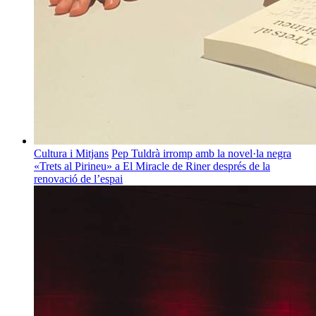
Cultura i Mitjans
Pep Tuldrà irromp amb la novel·la negra
«Trets al Pirineu» a El Miracle de Riner després de la
renovació de l’espai