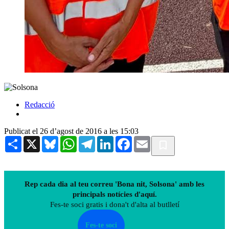
Redacció
Publicat el 26 d’agost de 2016 a les 15:03
Share
X
Bluesky
WhatsApp
Telegram
LinkedIn
Facebook
Email
Rep cada dia al teu correu 'Bona nit, Solsona' amb les
principals notícies d'aquí.
Fes-te soci gratis i dona't d'alta al butlletí
Fes-te soci