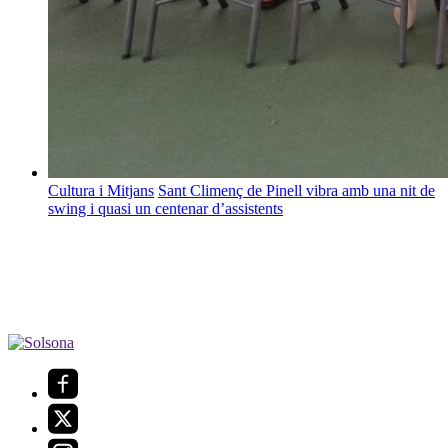
Cultura i Mitjans
Sant Climenç de Pinell vibra amb una nit de
swing i quasi un centenar d’assistents