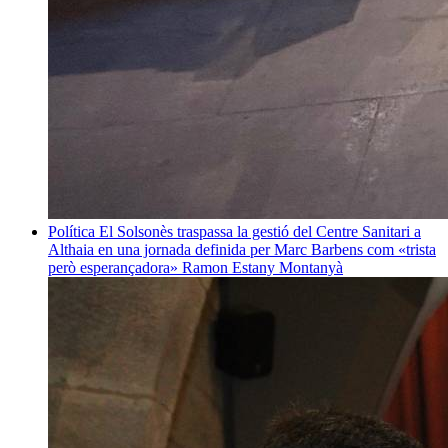
Política
El Solsonès traspassa la gestió del Centre Sanitari a
Althaia en una jornada definida per Marc Barbens com «trista
però esperançadora»
Ramon Estany Montanyà