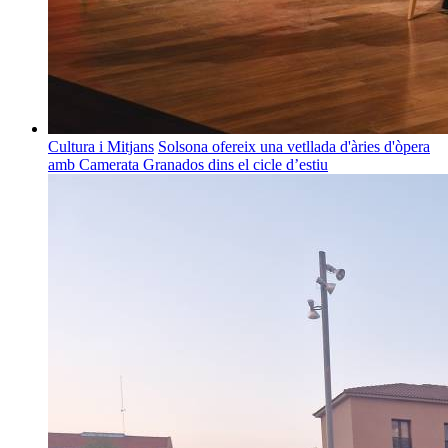
Cultura i Mitjans
Solsona ofereix una vetllada d'àries d'òpera
amb Camerata Granados dins el cicle d’estiu