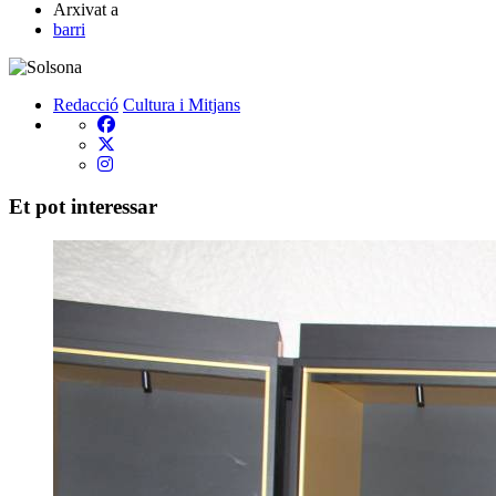
Arxivat a
barri
Redacció
Cultura i Mitjans
Et pot interessar