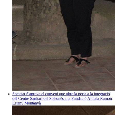
Societat
S'aprova el conveni que obre la porta a la integració
del Centre Sanitari del Solsonès a la Fundació Althaia
Ramon
Estany Montanyà