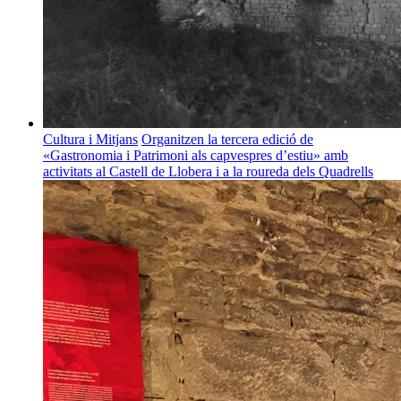
Cultura i Mitjans
Organitzen la tercera edició de
«Gastronomia i Patrimoni als capvespres d’estiu» amb
activitats al Castell de Llobera i a la roureda dels Quadrells