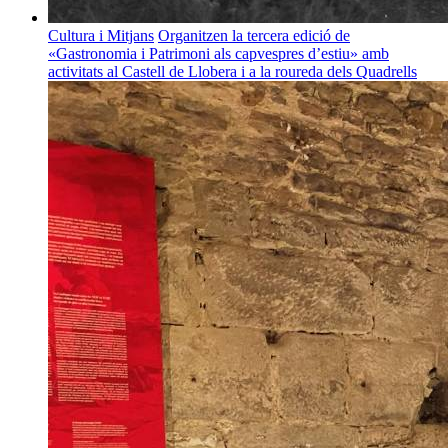
Cultura i Mitjans
Organitzen la tercera edició de
«Gastronomia i Patrimoni als capvespres d’estiu» amb
activitats al Castell de Llobera i a la roureda dels Quadrells