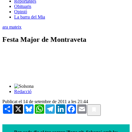
Reportatges
Obituaris
Opinió
La barra del Mia
ara mateix
Festa Major de Montraveta
Redacció
Publicat el 14 de setembre de 2011 a les 21:44
Share
X
Bluesky
WhatsApp
Telegram
LinkedIn
Facebook
Email
Rep cada dia al teu correu 'Bona nit, Solsona' amb les