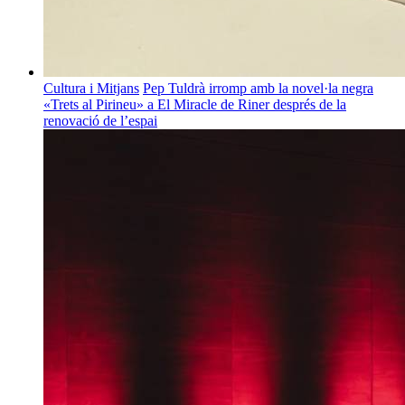
Cultura i Mitjans
Pep Tuldrà irromp amb la novel·la negra
«Trets al Pirineu» a El Miracle de Riner després de la
renovació de l’espai