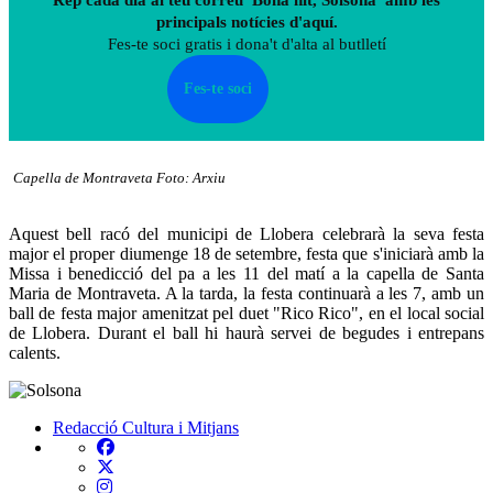
principals notícies d'aquí.
Fes-te soci gratis i dona't d'alta al butlletí
Fes-te soci
Capella de Montraveta Foto: Arxiu
Aquest bell racó del municipi de Llobera celebrarà la seva festa
major el proper diumenge 18 de setembre, festa que s'iniciarà amb la
Missa i benedicció del pa a les 11 del matí a la capella de Santa
Maria de Montraveta. A la tarda, la festa continuarà a les 7, amb un
ball de festa major amenitzat pel duet "Rico Rico", en el local social
de Llobera. Durant el ball hi haurà servei de begudes i entrepans
calents.
Redacció
Cultura i Mitjans