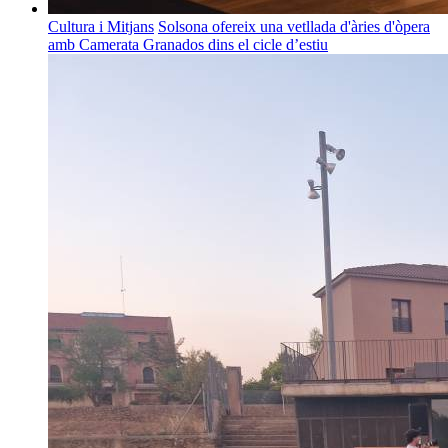
Cultura i Mitjans
Solsona ofereix una vetllada d'àries d'òpera
amb Camerata Granados dins el cicle d’estiu