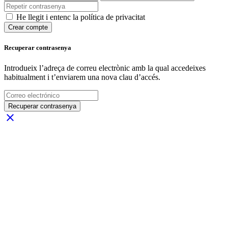
He llegit i entenc la política de privacitat
Crear compte
Recuperar contrasenya
Introdueix l’adreça de correu electrònic amb la qual accedeixes
habitualment i t’enviarem una nova clau d’accés.
Recuperar contrasenya
close