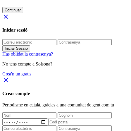
Continuar
close
Iniciar sessió
Iniciar Sessió
Has oblidat la contrasenya?
No tens compte a Solsona?
Crea'n un gratis
close
Crear compte
Periodisme
en català
, gràcies a una comunitat de gent com tu