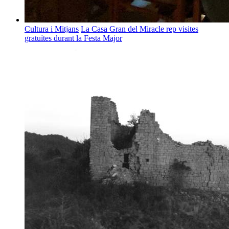
Cultura i Mitjans
La Casa Gran del Miracle rep visites
gratuïtes durant la Festa Major