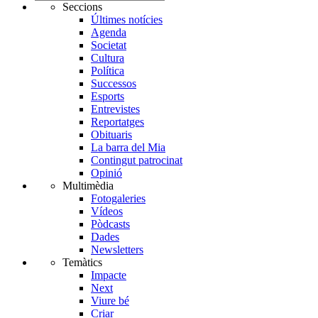
Seccions
Últimes notícies
Agenda
Societat
Cultura
Política
Successos
Esports
Entrevistes
Reportatges
Obituaris
La barra del Mia
Contingut patrocinat
Opinió
Multimèdia
Fotogaleries
Vídeos
Pòdcasts
Dades
Newsletters
Temàtics
Impacte
Next
Viure bé
Criar