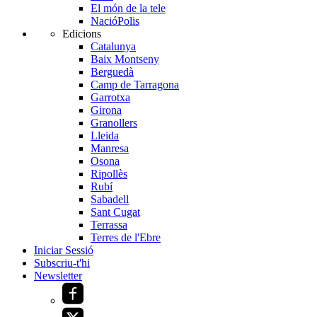
El món de la tele
NacióPolis
Edicions
Catalunya
Baix Montseny
Berguedà
Camp de Tarragona
Garrotxa
Girona
Granollers
Lleida
Manresa
Osona
Ripollès
Rubí
Sabadell
Sant Cugat
Terrassa
Terres de l'Ebre
Iniciar Sessió
Subscriu-t'hi
Newsletter