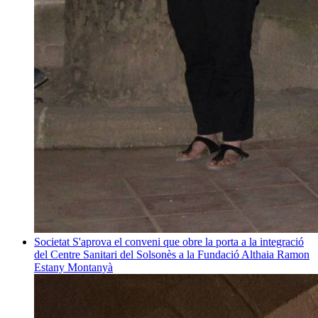
Societat
S'aprova el conveni que obre la porta a la integració
del Centre Sanitari del Solsonès a la Fundació Althaia
Ramon
Estany Montanyà