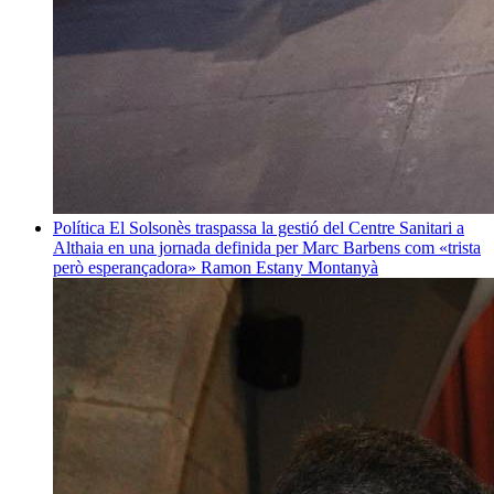
Política
El Solsonès traspassa la gestió del Centre Sanitari a
Althaia en una jornada definida per Marc Barbens com «trista
però esperançadora»
Ramon Estany Montanyà