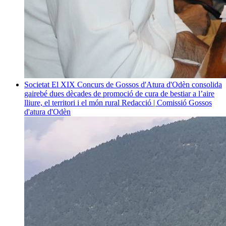
Societat
El XIX Concurs de Gossos d'Atura d'Odèn consolida
gairebé dues dècades de promoció de cura de bestiar a l’aire
lliure, el territori i el món rural
Redacció | Comissió Gossos
d'atura d'Odèn