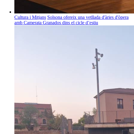
Cultura i Mitjans
Solsona ofereix una vetllada d'àries d'òpera
amb Camerata Granados dins el cicle d’estiu