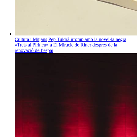
Cultura i Mitjans
Pep Tuldrà irromp amb la novel·la negra
«Trets al Pirineu» a El Miracle de Riner després de la
renovació de l’espai