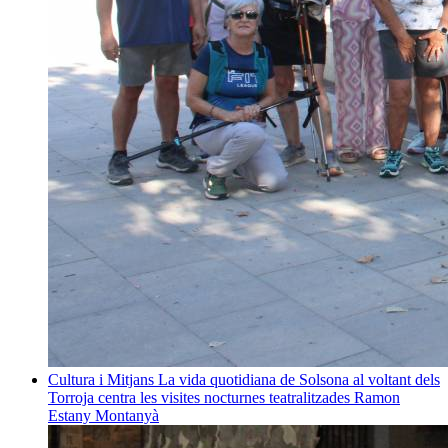
Cultura i Mitjans
La vida quotidiana de Solsona al voltant dels
Torroja centra les visites nocturnes teatralitzades
Ramon
Estany Montanyà