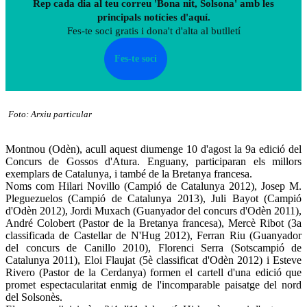
Rep cada dia al teu correu 'Bona nit, Solsona' amb les
principals notícies d'aquí.
Fes-te soci gratis i dona't d'alta al butlletí
Fes-te soci
Foto: Arxiu particular
Montnou (Odèn), acull aquest diumenge 10 d'agost la 9a edició del
Concurs de Gossos d'Atura. Enguany, participaran els millors
exemplars de Catalunya, i també de la Bretanya francesa.
Noms com Hilari Novillo (Campió de Catalunya 2012), Josep M.
Pleguezuelos (Campió de Catalunya 2013), Juli Bayot (Campió
d'Odèn 2012), Jordi Muxach (Guanyador del concurs d'Odèn 2011),
André Colobert (Pastor de la Bretanya francesa), Mercè Ribot (3a
classificada de Castellar de N'Hug 2012), Ferran Riu (Guanyador
del concurs de Canillo 2010), Florenci Serra (Sotscampió de
Catalunya 2011), Eloi Flaujat (5è classificat d'Odèn 2012) i Esteve
Rivero (Pastor de la Cerdanya) formen el cartell d'una edició que
promet espectacularitat enmig de l'incomparable paisatge del nord
del Solsonès.