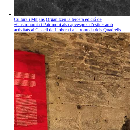
Cultura i Mitjans
Organitzen la tercera edició de
«Gastronomia i Patrimoni als capvespres d’estiu» amb
activitats al Castell de Llobera i a la roureda dels Quadrells