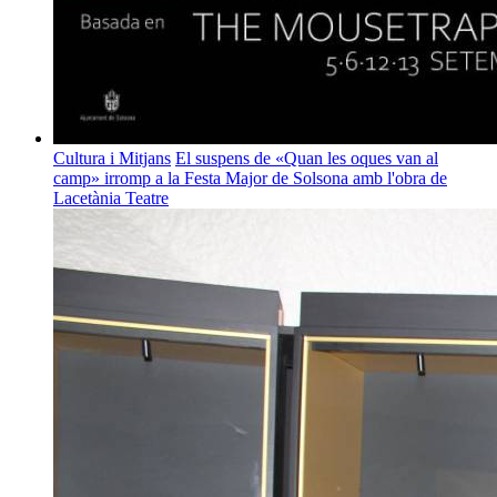
Cultura i Mitjans
El suspens de «Quan les oques van al
camp» irromp a la Festa Major de Solsona amb l'obra de
Lacetània Teatre