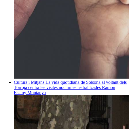
Cultura i Mitjans
La vida quotidiana de Solsona al voltant dels
Torroja centra les visites nocturnes teatralitzades
Ramon
Estany Montanyà