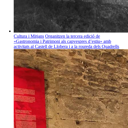
Cultura i Mitjans
Organitzen la tercera edició de
«Gastronomia i Patrimoni als capvespres d’estiu» amb
activitats al Castell de Llobera i a la roureda dels Quadrells