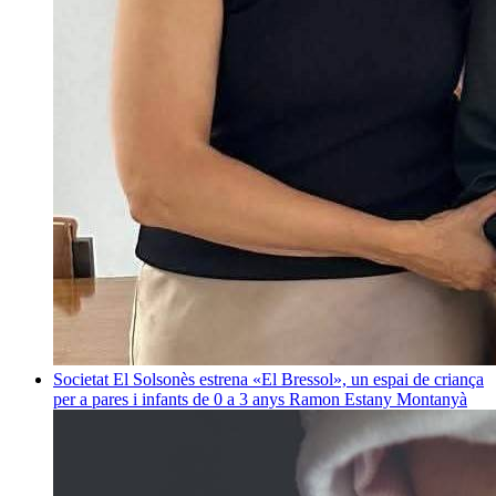
Societat
El Solsonès estrena «El Bressol», un espai de criança
per a pares i infants de 0 a 3 anys
Ramon Estany Montanyà