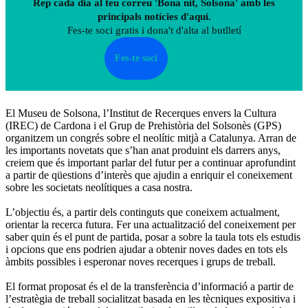
Rep cada dia al teu correu 'Bona nit, Solsona' amb les
principals notícies d'aquí.
Fes-te soci gratis i dona't d'alta al butlletí
Fes-te soci
El Museu de Solsona, l’Institut de Recerques envers la Cultura
(IREC) de Cardona i el Grup de Prehistòria del Solsonès (GPS)
organitzem un congrés sobre el neolític mitjà a Catalunya. Arran de
les importants novetats que s’han anat produint els darrers anys,
creiem que és important parlar del futur per a continuar aprofundint
a partir de qüestions d’interès que ajudin a enriquir el coneixement
sobre les societats neolítiques a casa nostra.
L’objectiu és, a partir dels continguts que coneixem actualment,
orientar la recerca futura. Fer una actualització del coneixement per
saber quin és el punt de partida, posar a sobre la taula tots els estudis
i opcions que ens podrien ajudar a obtenir noves dades en tots els
àmbits possibles i esperonar noves recerques i grups de treball.
El format proposat és el de la transferència d’informació a partir de
l’estratègia de treball socialitzat basada en les tècniques expositiva i