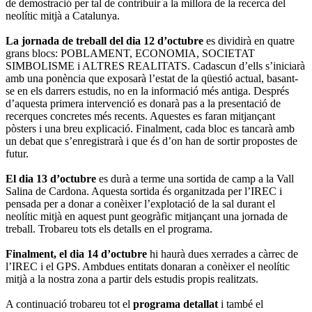
de demostració per tal de contribuir a la millora de la recerca del
neolític mitjà a Catalunya.
La jornada de treball del dia 12 d’octubre
es dividirà en quatre
grans blocs: POBLAMENT, ECONOMIA, SOCIETAT
SIMBOLISME i ALTRES REALITATS. Cadascun d’ells s’iniciarà
amb una ponència que exposarà l’estat de la qüestió actual, basant-
se en els darrers estudis, no en la informació més antiga. Després
d’aquesta primera intervenció es donarà pas a la presentació de
recerques concretes més recents. Aquestes es faran mitjançant
pòsters i una breu explicació. Finalment, cada bloc es tancarà amb
un debat que s’enregistrarà i que és d’on han de sortir propostes de
futur.
El dia 13 d’octubre
es durà a terme una sortida de camp a la Vall
Salina de Cardona. Aquesta sortida és organitzada per l’IREC i
pensada per a donar a conèixer l’explotació de la sal durant el
neolític mitjà en aquest punt geogràfic mitjançant una jornada de
treball. Trobareu tots els detalls en el programa.
Finalment, el dia 14 d’octubre
hi haurà dues xerrades a càrrec de
l’IREC i el GPS. Ambdues entitats donaran a conèixer el neolític
mitjà a la nostra zona a partir dels estudis propis realitzats.
A continuació trobareu tot el
programa detallat
i també el