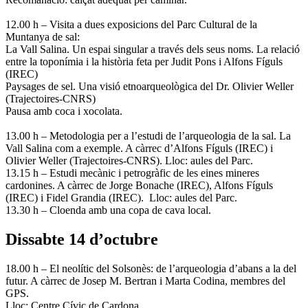
12.00 h – Visita a dues exposicions del Parc Cultural de la
Muntanya de sal:
La Vall Salina. Un espai singular a través dels seus noms. La relació
entre la toponímia i la història feta per Judit Pons i Alfons Fíguls
(IREC)
Paysages de sel. Una visió etnoarqueològica del Dr. Olivier Weller
(Trajectoires-CNRS)
Pausa amb coca i xocolata.
13.00 h – Metodologia per a l’estudi de l’arqueologia de la sal. La
Vall Salina com a exemple. A càrrec d’Alfons Fíguls (IREC) i
Olivier Weller (Trajectoires-CNRS). Lloc: aules del Parc.
13.15 h – Estudi mecànic i petrogràfic de les eines mineres
cardonines. A càrrec de Jorge Bonache (IREC), Alfons Fíguls
(IREC) i Fidel Grandia (IREC). Lloc: aules del Parc.
13.30 h – Cloenda amb una copa de cava local.
Dissabte 14 d’octubre
18.00 h – El neolític del Solsonès: de l’arqueologia d’abans a la del
futur. A càrrec de Josep M. Bertran i Marta Codina, membres del
GPS.
Lloc: Centre Cívic de Cardona.