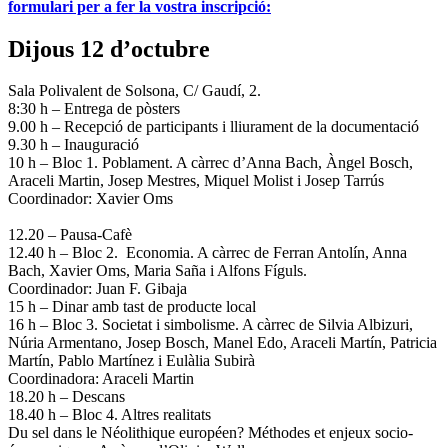
formulari per a fer la vostra inscripció:
Dijous 12 d’octubre
Sala Polivalent de Solsona, C/ Gaudí, 2.
8:30 h – Entrega de pòsters
9.00 h – Recepció de participants i lliurament de la documentació
9.30 h – Inauguració
10 h – Bloc 1. Poblament. A càrrec d’Anna Bach, Àngel Bosch,
Araceli Martin, Josep Mestres, Miquel Molist i Josep Tarrús
Coordinador: Xavier Oms
12.20 – Pausa-Cafè
12.40 h – Bloc 2. Economia. A càrrec de Ferran Antolín, Anna
Bach, Xavier Oms, Maria Saña i Alfons Fíguls.
Coordinador: Juan F. Gibaja
15 h – Dinar amb tast de producte local
16 h – Bloc 3. Societat i simbolisme. A càrrec de Silvia Albizuri,
Núria Armentano, Josep Bosch, Manel Edo, Araceli Martín, Patricia
Martín, Pablo Martínez i Eulàlia Subirà
Coordinadora: Araceli Martin
18.20 h – Descans
18.40 h – Bloc 4. Altres realitats
Du sel dans le Néolithique européen? Méthodes et enjeux socio-