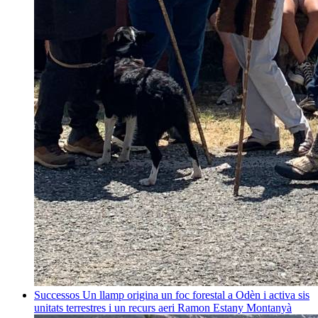
Successos
Un llamp origina un foc forestal a Odèn i activa sis
unitats terrestres i un recurs aeri
Ramon Estany Montanyà