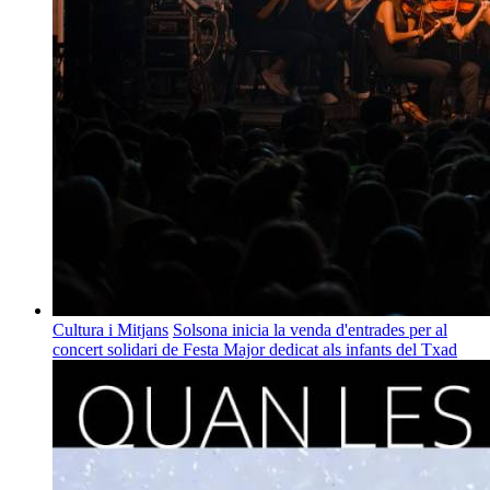
Cultura i Mitjans
Solsona inicia la venda d'entrades per al
concert solidari de Festa Major dedicat als infants del Txad