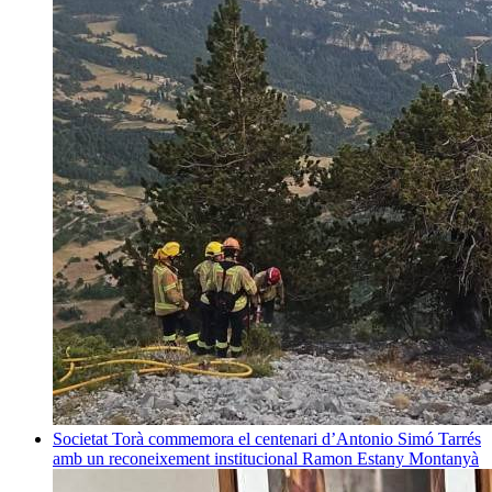
Societat
Torà commemora el centenari d’Antonio Simó Tarrés
amb un reconeixement institucional
Ramon Estany Montanyà