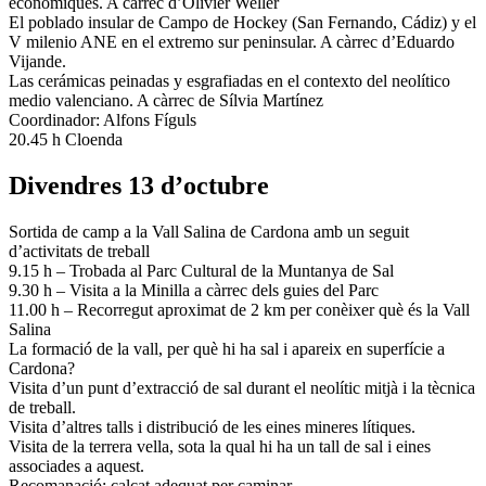
économiques. A càrrec d’Olivier Weller
El poblado insular de Campo de Hockey (San Fernando, Cádiz) y el
V milenio ANE en el extremo sur peninsular. A càrrec d’Eduardo
Vijande.
Las cerámicas peinadas y esgrafiadas en el contexto del neolítico
medio valenciano. A càrrec de Sílvia Martínez
Coordinador: Alfons Fíguls
20.45 h Cloenda
Divendres 13 d’octubre
Sortida de camp a la Vall Salina de Cardona amb un seguit
d’activitats de treball
9.15 h – Trobada al Parc Cultural de la Muntanya de Sal
9.30 h – Visita a la Minilla a càrrec dels guies del Parc
11.00 h – Recorregut aproximat de 2 km per conèixer què és la Vall
Salina
La formació de la vall, per què hi ha sal i apareix en superfície a
Cardona?
Visita d’un punt d’extracció de sal durant el neolític mitjà i la tècnica
de treball.
Visita d’altres talls i distribució de les eines mineres lítiques.
Visita de la terrera vella, sota la qual hi ha un tall de sal i eines
associades a aquest.
Recomanació: calçat adequat per caminar.