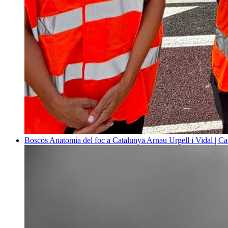
Boscos
Anatomia del foc a Catalunya
Arnau Urgell i Vidal | Ca