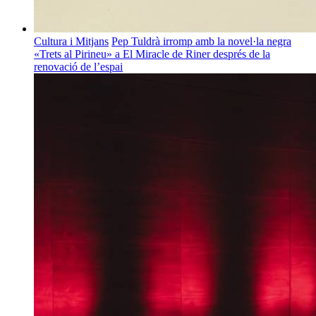
Cultura i Mitjans
Pep Tuldrà irromp amb la novel·la negra
«Trets al Pirineu» a El Miracle de Riner després de la
renovació de l’espai