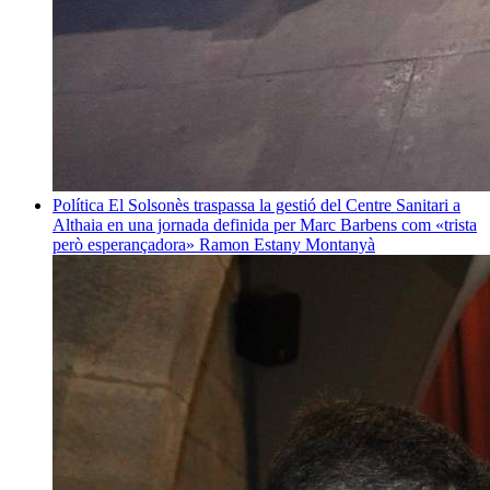
Política
El Solsonès traspassa la gestió del Centre Sanitari a
Althaia en una jornada definida per Marc Barbens com «trista
però esperançadora»
Ramon Estany Montanyà