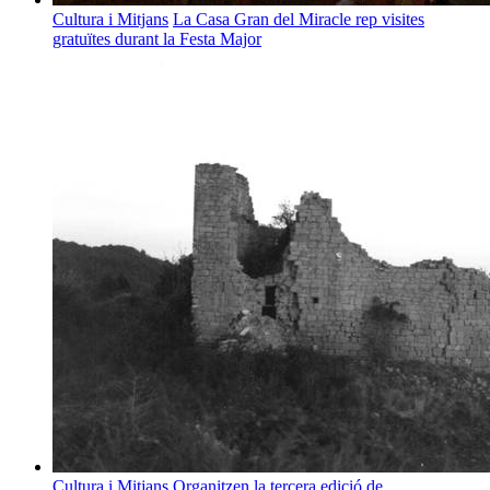
Cultura i Mitjans
La Casa Gran del Miracle rep visites
gratuïtes durant la Festa Major
Cultura i Mitjans
Organitzen la tercera edició de