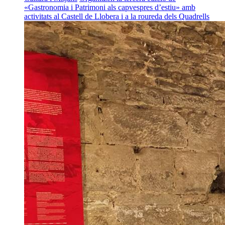
«Gastronomia i Patrimoni als capvespres d’estiu» amb
activitats al Castell de Llobera i a la roureda dels Quadrells