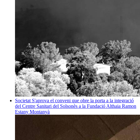
Societat
S'aprova el conveni que obre la porta a la integració
del Centre Sanitari del Solsonès a la Fundació Althaia
Ramon
Estany Montanyà