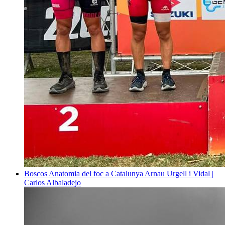
Boscos
Anatomia del foc a Catalunya
Arnau Urgell i Vidal |
Carlos Albaladejo