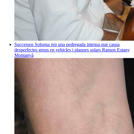
Successos
Solsona rep una pedregada intensa que causa
desperfectes greus en vehicles i plaques solars
Ramon Estany
Montanyà