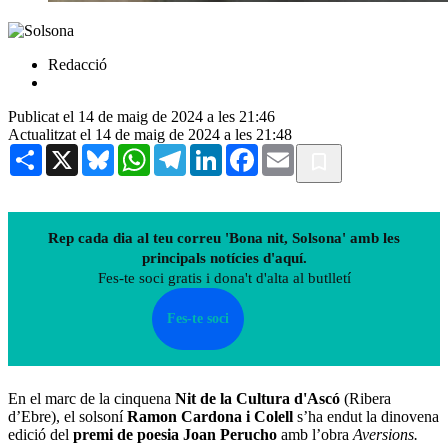
Redacció
Publicat el 14 de maig de 2024 a les 21:46
Actualitzat el 14 de maig de 2024 a les 21:48
Share
X
Bluesky
WhatsApp
Telegram
LinkedIn
Facebook
Email
Rep cada dia al teu correu 'Bona nit, Solsona' amb les
principals notícies d'aquí.
Fes-te soci gratis i dona't d'alta al butlletí
Fes-te soci
En el marc de la cinquena
Nit de la Cultura d'Ascó
(Ribera
d’Ebre), el solsoní
Ramon Cardona i Colell
s’ha endut la dinovena
edició del
premi de poesia Joan Perucho
amb l’obra
Aversions.