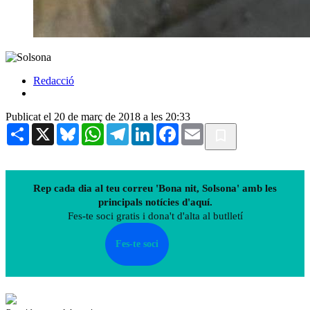
Redacció
Publicat el 20 de març de 2018 a les 20:33
Share
X
Bluesky
WhatsApp
Telegram
LinkedIn
Facebook
Email
Rep cada dia al teu correu 'Bona nit, Solsona' amb les
principals notícies d'aquí.
Fes-te soci gratis i dona't d'alta al butlletí
Fes-te soci