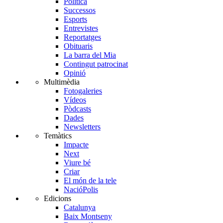
Política
Successos
Esports
Entrevistes
Reportatges
Obituaris
La barra del Mia
Contingut patrocinat
Opinió
Multimèdia
Fotogaleries
Vídeos
Pòdcasts
Dades
Newsletters
Temàtics
Impacte
Next
Viure bé
Criar
El món de la tele
NacióPolis
Edicions
Catalunya
Baix Montseny