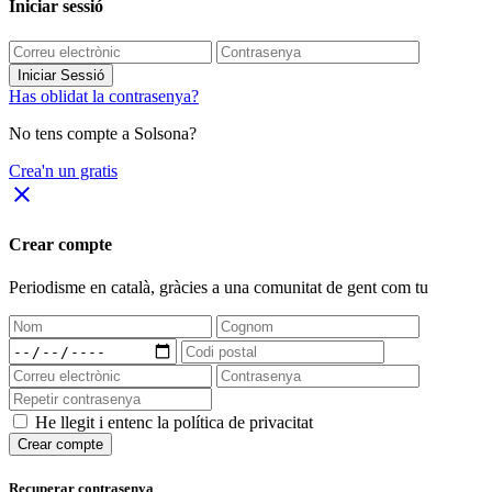
Iniciar sessió
Iniciar Sessió
Has oblidat la contrasenya?
No tens compte a Solsona?
Crea'n un gratis
close
Crear compte
Periodisme
en català
, gràcies a una comunitat de gent com tu
He llegit i entenc la política de privacitat
Crear compte
Recuperar contrasenya