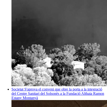
Societat
S'aprova el conveni que obre la porta a la integració
del Centre Sanitari del Solsonès a la Fundació Althaia
Ramon
Estany Montanyà