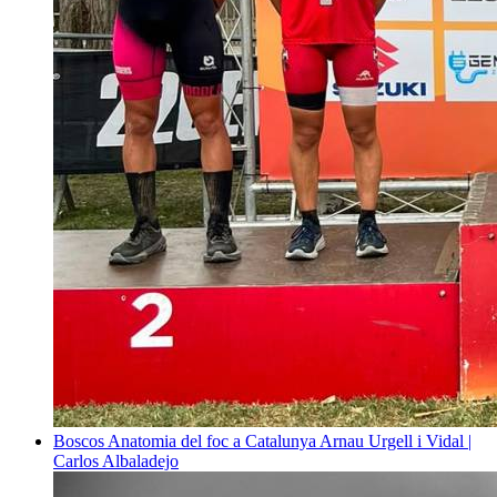
Boscos
Anatomia del foc a Catalunya
Arnau Urgell i Vidal |
Carlos Albaladejo