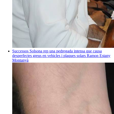
Successos
Solsona rep una pedregada intensa que causa
desperfectes greus en vehicles i plaques solars
Ramon Estany
Montanyà