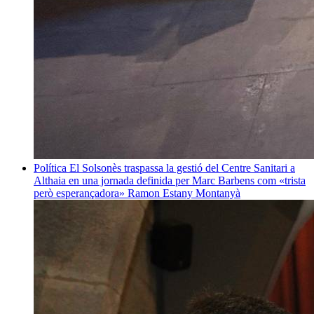
Política
El Solsonès traspassa la gestió del Centre Sanitari a
Althaia en una jornada definida per Marc Barbens com «trista
però esperançadora»
Ramon Estany Montanyà