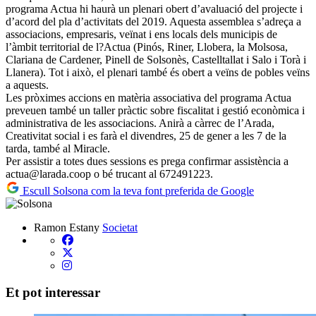
programa Actua hi haurà un plenari obert d’avaluació del projecte i
d’acord del pla d’activitats del 2019. Aquesta assemblea s’adreça a
associacions, empresaris, veïnat i ens locals dels municipis de
l’àmbit territorial de l?Actua (Pinós, Riner, Llobera, la Molsosa,
Clariana de Cardener, Pinell de Solsonès, Castelltallat i Salo i Torà i
Llanera). Tot i això, el plenari també és obert a veïns de pobles veïns
a aquests.
Les pròximes accions en matèria associativa del programa Actua
preveuen també un taller pràctic sobre fiscalitat i gestió econòmica i
administrativa de les associacions. Anirà a càrrec de l’Arada,
Creativitat social i es farà el divendres, 25 de gener a les 7 de la
tarda, també al Miracle.
Per assistir a totes dues sessions es prega confirmar assistència a
actua@larada.coop o bé trucant al 672491223.
Escull Solsona com la teva font preferida de Google
Ramon Estany
Societat
Et pot interessar