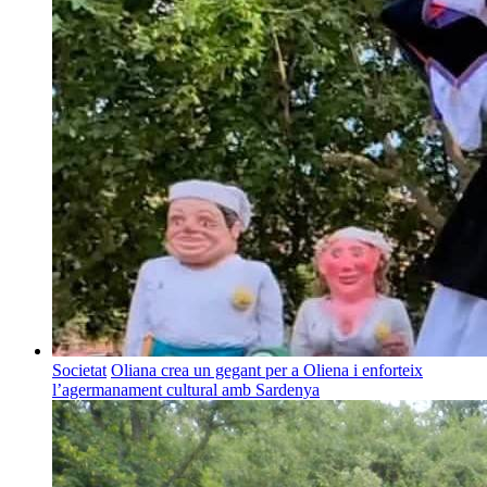
Societat
Oliana crea un gegant per a Oliena i enforteix
l’agermanament cultural amb Sardenya