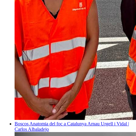
Boscos
Anatomia del foc a Catalunya
Arnau Urgell i Vidal |
Carlos Albaladejo