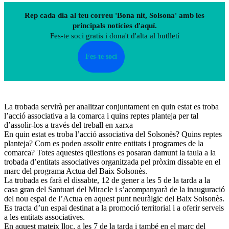
Rep cada dia al teu correu 'Bona nit, Solsona' amb les
principals notícies d'aquí.
Fes-te soci gratis i dona't d'alta al butlletí
Fes-te soci
La trobada servirà per analitzar conjuntament en quin estat es troba
l’acció associativa a la comarca i quins reptes planteja per tal
d’assolir-los a través del treball en xarxa
En quin estat es troba l’acció associativa del Solsonès? Quins reptes
planteja? Com es poden assolir entre entitats i programes de la
comarca? Totes aquestes qüestions es posaran damunt la taula a la
trobada d’entitats associatives organitzada pel pròxim dissabte en el
marc del programa Actua del Baix Solsonès.
La trobada es farà el dissabte, 12 de gener a les 5 de la tarda a la
casa gran del Santuari del Miracle i s’acompanyarà de la inauguració
del nou espai de l’Actua en aquest punt neuràlgic del Baix Solsonès.
Es tracta d’un espai destinat a la promoció territorial i a oferir serveis
a les entitats associatives.
En aquest mateix lloc, a les 7 de la tarda i també en el marc del