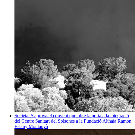
Societat
S'aprova el conveni que obre la porta a la integració
del Centre Sanitari del Solsonès a la Fundació Althaia
Ramon
Estany Montanyà