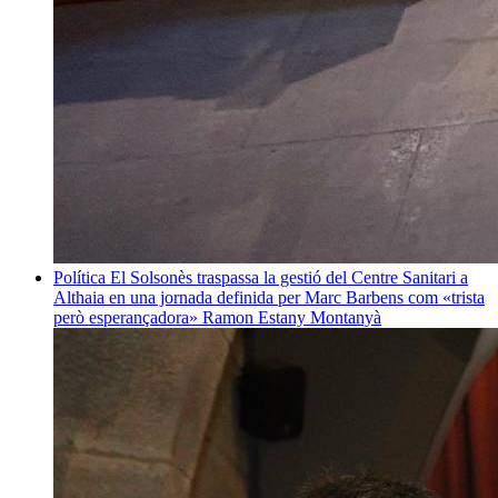
Política
El Solsonès traspassa la gestió del Centre Sanitari a
Althaia en una jornada definida per Marc Barbens com «trista
però esperançadora»
Ramon Estany Montanyà