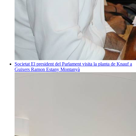
Societat
El president del Parlament visita la planta de Knauf a
Guixers
Ramon Estany Montanyà