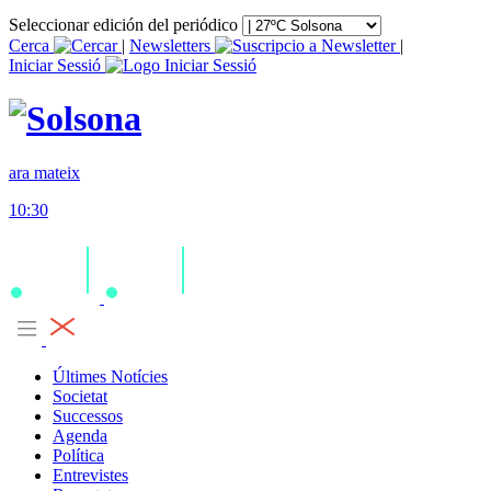
Seleccionar edición del periódico
Cerca
|
Newsletters
|
Iniciar Sessió
ara mateix
10:30
Últimes Notícies
Societat
Successos
Agenda
Política
Entrevistes