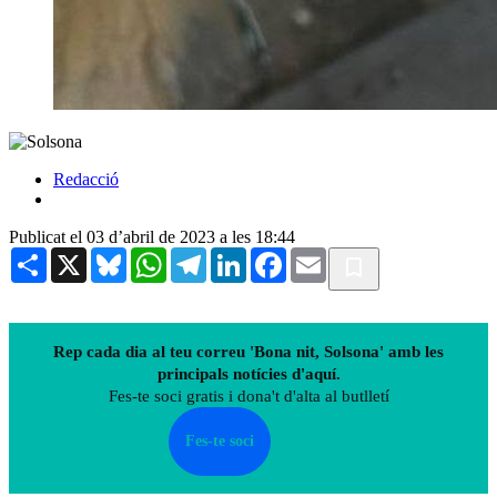
Redacció
Publicat el 03 d’abril de 2023 a les 18:44
Share
X
Bluesky
WhatsApp
Telegram
LinkedIn
Facebook
Email
Rep cada dia al teu correu 'Bona nit, Solsona' amb les
principals notícies d'aquí.
Fes-te soci gratis i dona't d'alta al butlletí
Fes-te soci