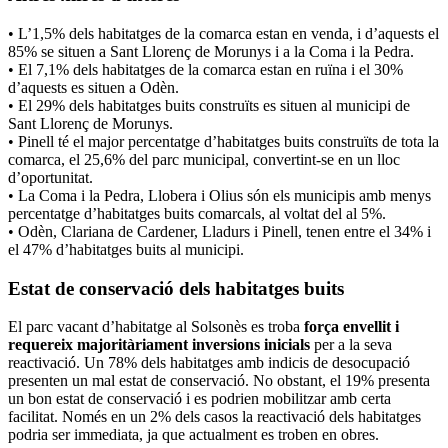
• L’1,5% dels habitatges de la comarca estan en venda, i d’aquests el
85% se situen a Sant Llorenç de Morunys i a la Coma i la Pedra.
• El 7,1% dels habitatges de la comarca estan en ruïna i el 30%
d’aquests es situen a Odèn.
• El 29% dels habitatges buits construïts es situen al municipi de
Sant Llorenç de Morunys.
• Pinell té el major percentatge d’habitatges buits construïts de tota la
comarca, el 25,6% del parc municipal, convertint-se en un lloc
d’oportunitat.
• La Coma i la Pedra, Llobera i Olius són els municipis amb menys
percentatge d’habitatges buits comarcals, al voltat del al 5%.
• Odèn, Clariana de Cardener, Lladurs i Pinell, tenen entre el 34% i
el 47% d’habitatges buits al municipi.
Estat de conservació dels habitatges buits
El parc vacant d’habitatge al Solsonès es troba
força envellit i
requereix majoritàriament inversions inicials
per a la seva
reactivació. Un 78% dels habitatges amb indicis de desocupació
presenten un mal estat de conservació. No obstant, el 19% presenta
un bon estat de conservació i es podrien mobilitzar amb certa
facilitat. Només en un 2% dels casos la reactivació dels habitatges
podria ser immediata, ja que actualment es troben en obres.