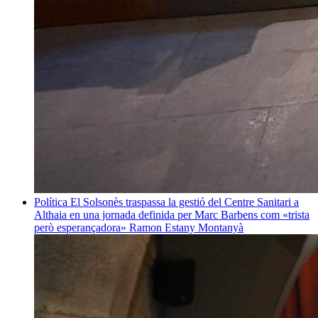
Política
El Solsonès traspassa la gestió del Centre Sanitari a
Althaia en una jornada definida per Marc Barbens com «trista
però esperançadora»
Ramon Estany Montanyà