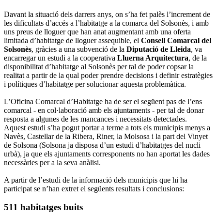
Davant la situació dels darrers anys, on s’ha fet palès l’increment de
les dificultats d’accés a l’habitatge a la comarca del Solsonès, i amb
uns preus de lloguer que han anat augmentant amb una oferta
limitada d’habitatge de lloguer assequible, el
Consell Comarcal del
Solsonès
, gràcies a una subvenció de la
Diputació de Lleida
, va
encarregar un estudi a la cooperativa
Lluerna Arquitectura
, de la
disponibilitat d’habitatge al Solsonès per tal de poder copsar la
realitat a partir de la qual poder prendre decisions i definir estratègies
i polítiques d’habitatge per solucionar aquesta problemàtica.
L’Oficina Comarcal d’Habitatge ha de ser el següent pas de l’ens
comarcal - en col·laboració amb els ajuntaments - per tal de donar
resposta a algunes de les mancances i necessitats detectades.
Aquest estudi s’ha pogut portar a terme a tots els municipis menys a
Navès, Castellar de la Ribera, Riner, la Molsosa i la part del Vinyet
de Solsona (Solsona ja disposa d’un estudi d’habitatges del nucli
urbà), ja que els ajuntaments corresponents no han aportat les dades
necessàries per a la seva anàlisi.
A partir de l’estudi de la informació dels municipis que hi ha
participat se n’han extret el següents resultats i conclusions:
511 habitatges buits