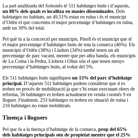
La part analitzada del Solsonès té 511 habitatges buits i d’aquests,
un 80% dels quals es localitza en masies disseminades
. Dels
habitatges no habitats, un 49,51% estan en ruïna i és el municipi
d’Odèn el que concentra el major percentatge d’habitatges en ruïna,
amb un 30% del total.
Pel què fa a la concreció per municipis, Pinell és el municipi que té
el major percentatge d’habitatges buits de tota la comarca (46%). Els
municipis d’Odèn (38%) i Lladurs (34%) també tenen un alt
percentatge de parc vacant, mentre que per altra banda, els municipis
de La Coma i la Pedra, Llobera i Olius són el que tenen menys
percentatge d’habitatges buits, al voltat del 5%.
Els 511 habitatges buits signifiquen
un 13% del parc d’habitatge
principal.
D’aquests 511 habitatges podem considerar que 4 es
troben en procés de mobilització ja que s’hi estan executant obres de
reforma, 56 habitatges es troben actualment en venda i només 9 en
lloguer. Finalment, 253 habitatges es troben en situació de ruïna i
216 habitatges no estan mobilitzats.
Tinença i lloguers
Pel que fa a la tinença d’habitatge de la comarca,
prop del 65%
dels habitatges principals són de propietat mentre que el 25%