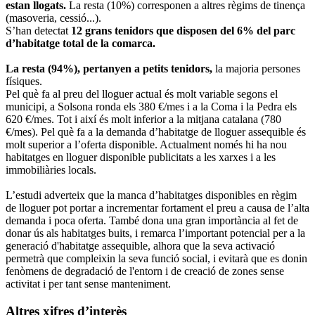
estan llogats.
La resta (10%) corresponen a altres règims de tinença
(masoveria, cessió...).
S’han detectat
12 grans tenidors que disposen del 6% del parc
d’habitatge total de la comarca.
La resta (94%), pertanyen a petits tenidors,
la majoria persones
físiques.
Pel què fa al preu del lloguer actual és molt variable segons el
municipi, a Solsona ronda els 380 €/mes i a la Coma i la Pedra els
620 €/mes. Tot i així és molt inferior a la mitjana catalana (780
€/mes). Pel què fa a la demanda d’habitatge de lloguer assequible és
molt superior a l’oferta disponible. Actualment només hi ha nou
habitatges en lloguer disponible publicitats a les xarxes i a les
immobiliàries locals.
L’estudi adverteix que la manca d’habitatges disponibles en règim
de lloguer pot portar a incrementar fortament el preu a causa de l’alta
demanda i poca oferta. També dona una gran importància al fet de
donar ús als habitatges buits, i remarca l’important potencial per a la
generació d'habitatge assequible, alhora que la seva activació
permetrà que compleixin la seva funció social, i evitarà que es donin
fenòmens de degradació de l'entorn i de creació de zones sense
activitat i per tant sense manteniment.
Altres xifres d’interès