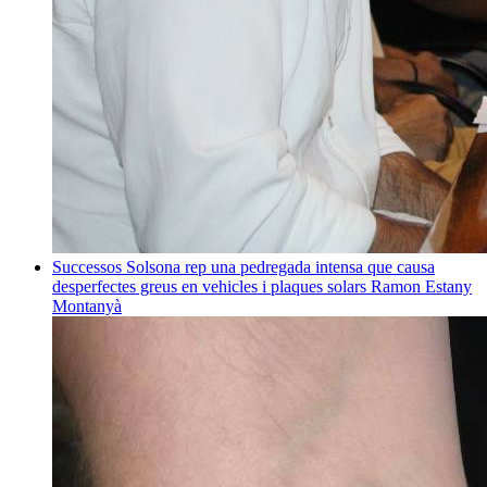
Successos
Solsona rep una pedregada intensa que causa
desperfectes greus en vehicles i plaques solars
Ramon Estany
Montanyà