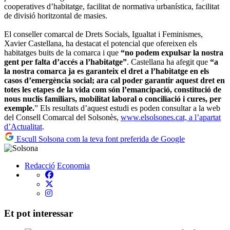
cooperatives d’habitatge, facilitat de normativa urbanística, facilitat
de divisió horitzontal de masies.
El conseller comarcal de Drets Socials, Igualtat i Feminismes,
Xavier Castellana, ha destacat el potencial que ofereixen els
habitatges buits de la comarca i que
“no podem expulsar la nostra
gent per falta d’accés a l’habitatge”
. Castellana ha afegit que
“a
la nostra comarca ja es garanteix el dret a l’habitatge en els
casos d’emergència social; ara cal poder garantir aquest dret en
totes les etapes de la vida com són l’emancipació, constitució de
nous nuclis familiars, mobilitat laboral o conciliació i cures, per
exemple.
” Els resultats d’aquest estudi es poden consultar a la web
del Consell Comarcal del Solsonès,
www.elsolsones.cat, a l’apartat
d’Actualitat
.
Escull Solsona com la teva font preferida de Google
Redacció
Economia
Et pot interessar