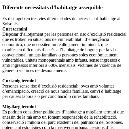
Diferents necessitats d’habitatge assequible
Es distingeixen tres vies diferenciades de necessitat d’habitatge al
Solsonès:
Curt termini
Disposar d’allotjament per les persones en risc d’exclusió residencial
que es troben en situacions de vulnerabilitat i d’emergència
econòmica, que necessiten un reallotjament imminent, que
manifesten dificultats d’accés a l’habitatge de lloguer per la via
convencional: unitats familiars o persones soles econòmicament
vulnerables, unitats monoparentals amb infants, sense ingressos o
amb ingressos inferiors a 600€ mensuals, víctimes de violència de
gènere o víctimes de desnonaments.
Curt-mig termini
Persones sense risc d’exclusió residencial: joves amb voluntat
d’emancipació, creació de nous nuclis familiars, canvi d’habitatge
per causes laborals o per conciliació o cures familiars.
Mig-llarg termini
Es podrien considerar polítiques d’habitatge a mig/llarg termini que
anessin de la mà amb un foment responsable de la rehabilitació,
conservació i millora del parc existent i del patrimoni del Solsonès,
potenciant estratègies com la masoveria urbana, cessions d’ús,