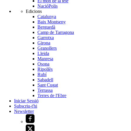
El món de la tele
NacióPolis
Edicions
Catalunya
Baix Montseny
Berguedà
Camp de Tarragona
Garrotxa
Girona
Granollers
Lleida
Manresa
Osona
Ripollès
Rubí
Sabadell
Sant Cugat
Terrassa
Terres de l'Ebre
Iniciar Sessió
Subscriu-t'hi
Newsletter