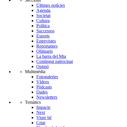
Seccions
Últimes notícies
Agenda
Societat
Cultura
Política
Successos
Esports
Entrevistes
Reportatges
Obituaris
La barra del Mia
Contingut patrocinat
Opinió
Multimèdia
Fotogaleries
Vídeos
Pòdcasts
Dades
Newsletters
Temàtics
Impacte
Next
Viure bé
Criar