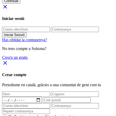
Continuar
close
Iniciar sessió
Iniciar Sessió
Has oblidat la contrasenya?
No tens compte a Solsona?
Crea'n un gratis
close
Crear compte
Periodisme
en català
, gràcies a una comunitat de gent com tu