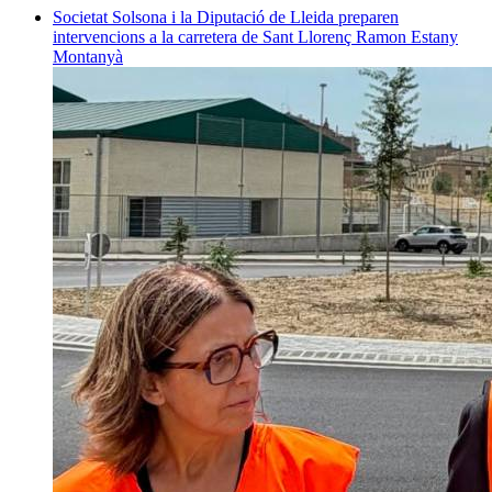
Societat
Solsona i la Diputació de Lleida preparen
intervencions a la carretera de Sant Llorenç
Ramon Estany
Montanyà