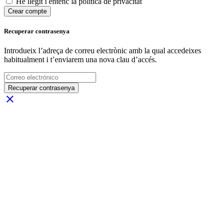
He llegit i entenc la política de privacitat
Crear compte
Recuperar contrasenya
Introdueix l’adreça de correu electrònic amb la qual accedeixes
habitualment i t’enviarem una nova clau d’accés.
Recuperar contrasenya
close