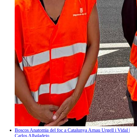
Boscos
Anatomia del foc a Catalunya
Arnau Urgell i Vidal |
Carlos Albaladejo