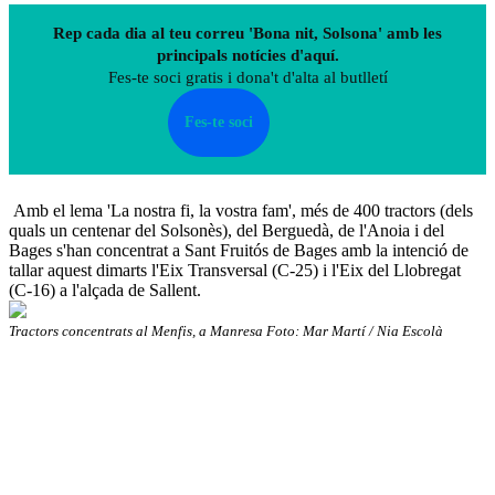
Rep cada dia al teu correu 'Bona nit, Solsona' amb les
principals notícies d'aquí.
Fes-te soci gratis i dona't d'alta al butlletí
Fes-te soci
Amb el lema 'La nostra fi, la vostra fam', més de 400 tractors (dels
quals un centenar del Solsonès), del Berguedà, de l'Anoia i del
Bages s'han concentrat a Sant Fruitós de Bages amb la intenció de
tallar aquest dimarts l'Eix Transversal (C-25) i l'Eix del Llobregat
(C-16) a l'alçada de Sallent.
Tractors concentrats al Menfis, a Manresa Foto: Mar Martí / Nia Escolà