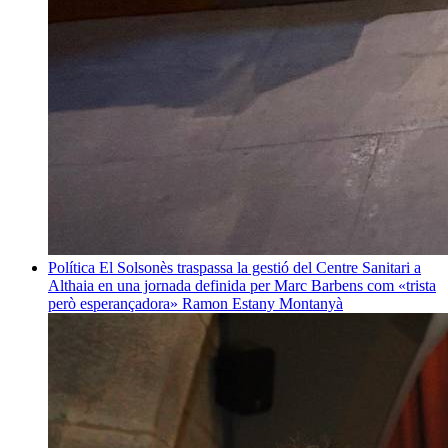
Política
El Solsonès traspassa la gestió del Centre Sanitari a
Althaia en una jornada definida per Marc Barbens com «trista
però esperançadora»
Ramon Estany Montanyà