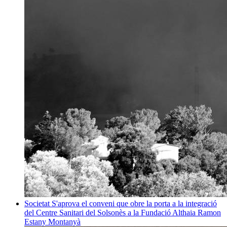
Societat
S'aprova el conveni que obre la porta a la integració
del Centre Sanitari del Solsonès a la Fundació Althaia
Ramon
Estany Montanyà