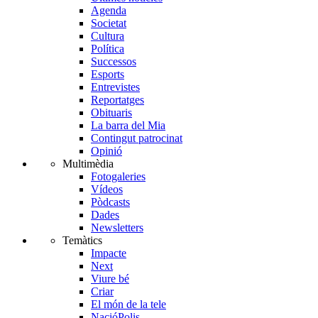
Agenda
Societat
Cultura
Política
Successos
Esports
Entrevistes
Reportatges
Obituaris
La barra del Mia
Contingut patrocinat
Opinió
Multimèdia
Fotogaleries
Vídeos
Pòdcasts
Dades
Newsletters
Temàtics
Impacte
Next
Viure bé
Criar
El món de la tele
NacióPolis