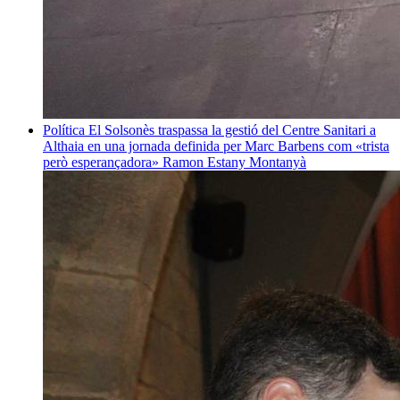
Política
El Solsonès traspassa la gestió del Centre Sanitari a
Althaia en una jornada definida per Marc Barbens com «trista
però esperançadora»
Ramon Estany Montanyà