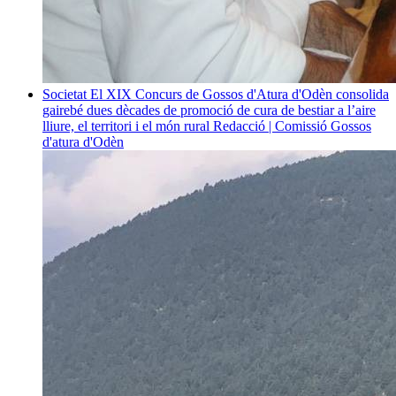
Societat
El XIX Concurs de Gossos d'Atura d'Odèn consolida
gairebé dues dècades de promoció de cura de bestiar a l’aire
lliure, el territori i el món rural
Redacció | Comissió Gossos
d'atura d'Odèn