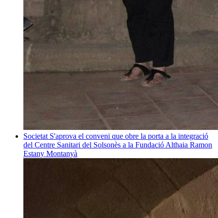
Societat
S'aprova el conveni que obre la porta a la integració
del Centre Sanitari del Solsonès a la Fundació Althaia
Ramon
Estany Montanyà