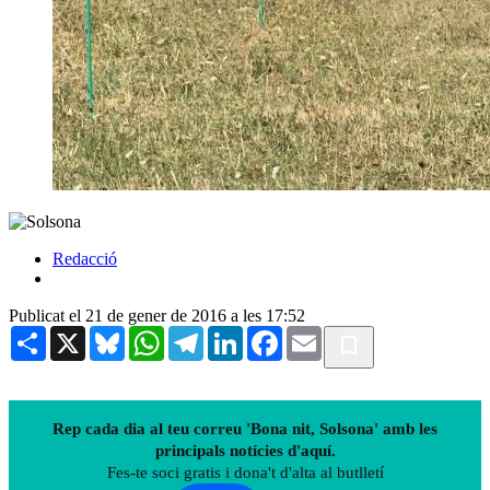
Redacció
Publicat el 21 de gener de 2016 a les 17:52
Share
X
Bluesky
WhatsApp
Telegram
LinkedIn
Facebook
Email
Rep cada dia al teu correu 'Bona nit, Solsona' amb les
principals notícies d'aquí.
Fes-te soci gratis i dona't d'alta al butlletí