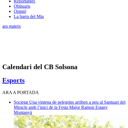
Reportatges
Obituaris
Opinió
La barra del Mia
ara mateix
Calendari del CB Solsona
Esports
ARA A PORTADA
Societat
Una vintena de pelegrins arriben a peu al Santuari del
Miracle amb l’inici de la Festa Major
Ramon Estany
Montanyà