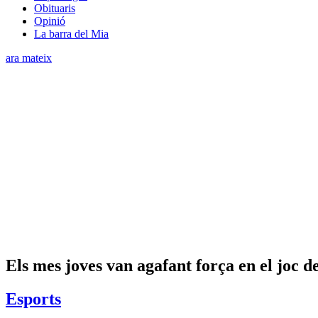
Obituaris
Opinió
La barra del Mia
ara mateix
Els mes joves van agafant força en el joc de 
Esports