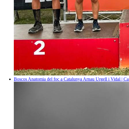
Boscos
Anatomia del foc a Catalunya
Arnau Urgell i Vidal | Ca