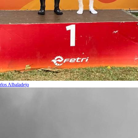
rlos Albaladejo