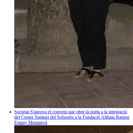
Societat
S'aprova el conveni que obre la porta a la integració
del Centre Sanitari del Solsonès a la Fundació Althaia
Ramon
Estany Montanyà