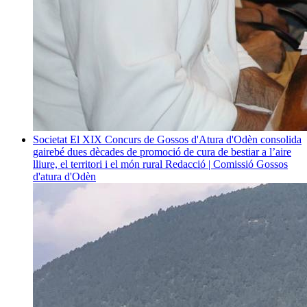
Societat
El XIX Concurs de Gossos d'Atura d'Odèn consolida
gairebé dues dècades de promoció de cura de bestiar a l’aire
lliure, el territori i el món rural
Redacció | Comissió Gossos
d'atura d'Odèn