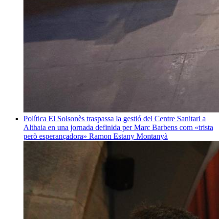
Política
El Solsonès traspassa la gestió del Centre Sanitari a
Althaia en una jornada definida per Marc Barbens com «trista
però esperançadora»
Ramon Estany Montanyà