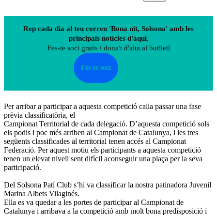
Rep cada dia al teu correu 'Bona nit, Solsona' amb les
principals notícies d'aquí.
Fes-te soci gratis i dona't d'alta al butlletí
Fes-te soci
Per arribar a participar a aquesta competició calia passar una fase
prèvia classificatòria, el
Campionat Territorial de cada delegació. D’aquesta competició sols
els podis i poc més arriben al Campionat de Catalunya, i les tres
següents classificades al territorial tenen accés al Campionat
Federació. Per aquest motiu els participants a aquesta competició
tenen un elevat nivell sent difícil aconseguir una plaça per la seva
participació.
Del Solsona Patí Club s’hi va classificar la nostra patinadora Juvenil
Marina Albets Vilaginés.
Ella es va quedar a les portes de participar al Campionat de
Catalunya i arribava a la competició amb molt bona predisposició i