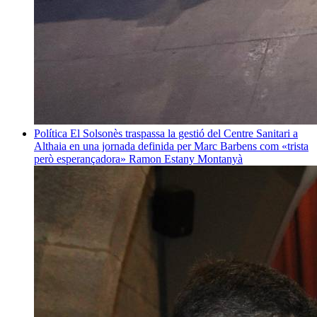
Política
El Solsonès traspassa la gestió del Centre Sanitari a
Althaia en una jornada definida per Marc Barbens com «trista
però esperançadora»
Ramon Estany Montanyà