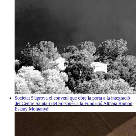
Societat
S'aprova el conveni que obre la porta a la integració
del Centre Sanitari del Solsonès a la Fundació Althaia
Ramon
Estany Montanyà