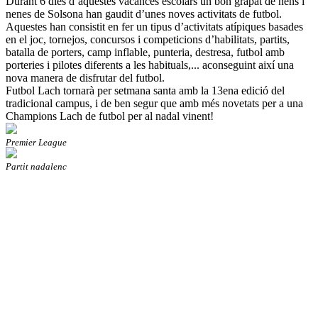
Durant 6 dies d’aquestes vacances escolars un bon grapat de nens i
nenes de Solsona han gaudit d’unes noves activitats de futbol.
Aquestes han consistit en fer un tipus d’activitats atípiques basades
en el joc, tornejos, concursos i competicions d’habilitats, partits,
batalla de porters, camp inflable, punteria, destresa, futbol amb
porteries i pilotes diferents a les habituals,... aconseguint així una
nova manera de disfrutar del futbol.
Futbol Lach tornarà per setmana santa amb la 13ena edició del
tradicional campus, i de ben segur que amb més novetats per a una
Champions Lach de futbol per al nadal vinent!
Premier League
Partit nadalenc