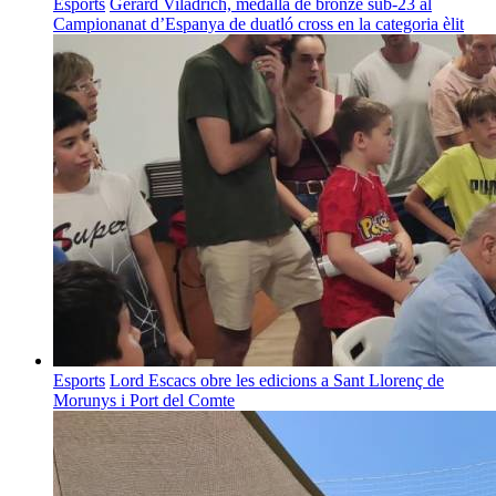
Esports
Gerard Viladrich, medalla de bronze sub-23 al
Campionanat d’Espanya de duatló cross en la categoria èlit
Esports
Lord Escacs obre les edicions a Sant Llorenç de
Morunys i Port del Comte