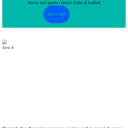
Fes-te soci gratis i dona't d'alta al butlletí
Fes-te soci
Serie A