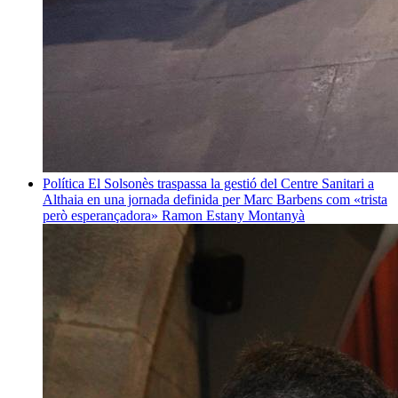
Política
El Solsonès traspassa la gestió del Centre Sanitari a
Althaia en una jornada definida per Marc Barbens com «trista
però esperançadora»
Ramon Estany Montanyà