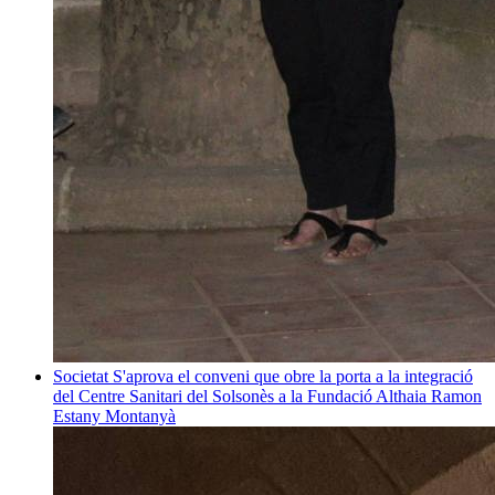
Societat
S'aprova el conveni que obre la porta a la integració
del Centre Sanitari del Solsonès a la Fundació Althaia
Ramon
Estany Montanyà