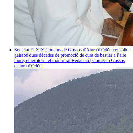
Societat
El XIX Concurs de Gossos d'Atura d'Odèn consolida
gairebé dues dècades de promoció de cura de bestiar a l’aire
lliure, el territori i el món rural
Redacció | Comissió Gossos
d'atura d'Odèn