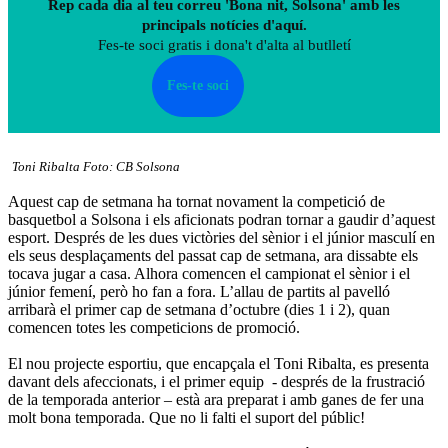
Rep cada dia al teu correu 'Bona nit, Solsona' amb les
principals notícies d'aquí.
Fes-te soci gratis i dona't d'alta al butlletí
Fes-te soci
Toni Ribalta Foto: CB Solsona
Aquest cap de setmana ha tornat novament la competició de
basquetbol a Solsona i els aficionats podran tornar a gaudir d’aquest
esport. Després de les dues victòries del sènior i el júnior masculí en
els seus desplaçaments del passat cap de setmana, ara dissabte els
tocava jugar a casa. Alhora comencen el campionat el sènior i el
júnior femení, però ho fan a fora. L’allau de partits al pavelló
arribarà el primer cap de setmana d’octubre (dies 1 i 2), quan
comencen totes les competicions de promoció.
El nou projecte esportiu, que encapçala el Toni Ribalta, es presenta
davant dels afeccionats, i el primer equip - després de la frustració
de la temporada anterior – està ara preparat i amb ganes de fer una
molt bona temporada. Que no li falti el suport del públic!