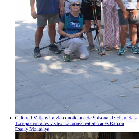
Cultura i Mitjans
La vida quotidiana de Solsona al voltant dels
Torroja centra les visites nocturnes teatralitzades
Ramon
Estany Montanyà