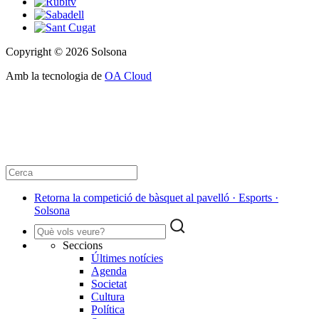
Copyright © 2026 Solsona
Amb la tecnologia de
OA Cloud
Retorna la competició de bàsquet al pavelló · Esports ·
Solsona
Seccions
Últimes notícies
Agenda
Societat
Cultura
Política