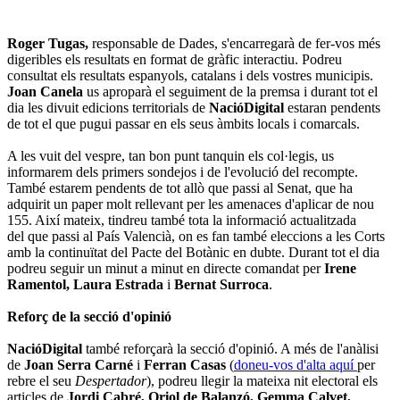
Roger Tugas,
responsable de Dades, s'encarregarà de fer-vos més
digeribles els resultats en format de gràfic interactiu. Podreu
consultat els resultats espanyols, catalans i dels vostres municipis.
Joan Canela
us aproparà el seguiment de la premsa i durant tot el
dia les divuit edicions territorials de
NacióDigital
estaran pendents
de tot el que pugui passar en els seus àmbits locals i comarcals.
A les vuit del vespre, tan bon punt tanquin els col·legis, us
informarem dels primers sondejos i de l'evolució del recompte.
També estarem pendents de tot allò que passi al Senat, que ha
adquirit un paper molt rellevant per les amenaces d'aplicar de nou
155. Així mateix, tindreu també tota la informació actualitzada
del que passi al País Valencià, on es fan també eleccions a les Corts
amb la continuïtat del Pacte del Botànic en dubte. Durant tot el dia
podreu seguir un minut a minut en directe comandat per
Irene
Ramentol, Laura Estrada
i
Bernat Surroca
.
Reforç de la secció d'opinió
NacióDigital
també reforçarà la secció d'opinió. A més de l'anàlisi
de
Joan Serra Carné
i
Ferran Casas
(
doneu-vos d'alta aquí
per
rebre el seu
Despertador
), podreu llegir la mateixa nit electoral els
articles de
Jordi Cabré, Oriol de Balanzó, Gemma Calvet,