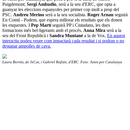
Puigdemont;
Sergi Ambudio
, serà a la seu d'ERC, que opta a
guanyar les eleccions espanyoles per primer cop molt a prop del
PSC.
Andreu Merino
serà a la seu socialista.
Roger Arnau
seguirà
En Comú - Podem, que espera millorar els resultats que els donen
les enquestes. I
Pep Martí
seguirà PP i Ciutadans, les dues
formacions més bel·ligerants amb el procés.
Anna Mira
serà a la
seu del Front Republicà i
Sandra Muntané
a la de Vox.
En aquest
interactiu podeu veure com impactarà cada resultat i si podran o no
destapar ampolles de cava.
Laura Borràs, de JxCat, i Gabriel Rufián, d'ERC. Foto: Junts per Catalunya