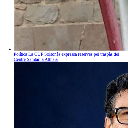
Política
La CUP Solsonès expressa reserves pel traspàs del
Centre Sanitari a Althaia