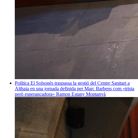
Política
El Solsonès traspassa la gestió del Centre Sanitari a
Althaia en una jornada definida per Marc Barbens com «trista
però esperançadora»
Ramon Estany Montanyà