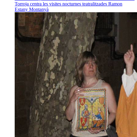
Torroja centra les visites nocturnes teatralitzades
Ramon
Estany Montanyà