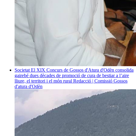
Societat
El XIX Concurs de Gossos d'Atura d'Odèn consolida
gairebé dues dècades de promoció de cura de bestiar a l’aire
lliure, el territori i el món rural
Redacció | Comissió Gossos
d'atura d'Odèn