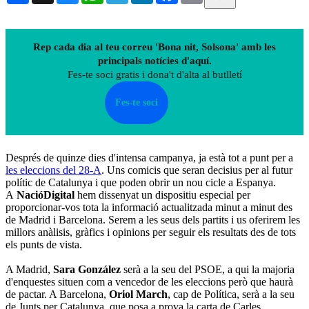
Rep cada dia al teu correu 'Bona nit, Solsona' amb les
principals notícies d'aquí.
Fes-te soci gratis i dona't d'alta al butlletí
Fes-te soci
Després de quinze dies d'intensa campanya, ja està tot a punt per a
les eleccions del 28-A
. Uns comicis que seran decisius per al futur
polític de Catalunya i que poden obrir un nou cicle a Espanya.
A
NacióDigital
hem dissenyat un dispositiu especial per
proporcionar-vos tota la informació actualitzada minut a minut des
de Madrid i Barcelona. Serem a les seus dels partits i us oferirem les
millors anàlisis, gràfics i opinions per seguir els resultats des de tots
els punts de vista.
A Madrid,
Sara González
serà a la seu del PSOE, a qui la majoria
d'enquestes situen com a vencedor de les eleccions però que haurà
de pactar. A Barcelona,
Oriol March
, cap de Política, serà a la seu
de Junts per Catalunya, que posa a prova la carta de Carles