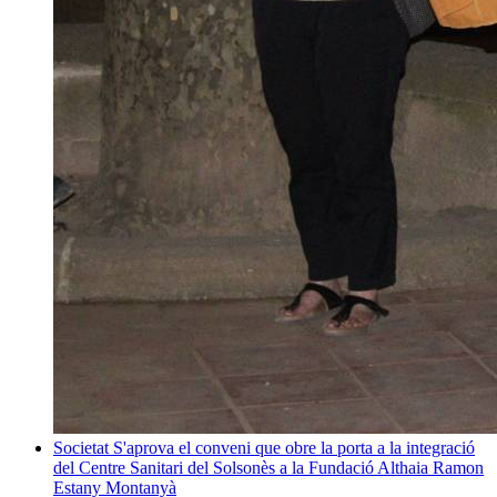
Societat
S'aprova el conveni que obre la porta a la integració
del Centre Sanitari del Solsonès a la Fundació Althaia
Ramon
Estany Montanyà