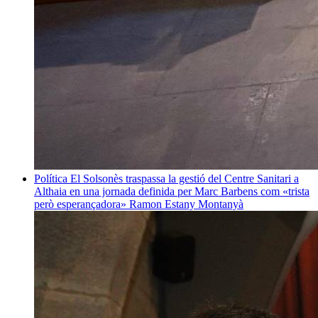
Política
El Solsonès traspassa la gestió del Centre Sanitari a
Althaia en una jornada definida per Marc Barbens com «trista
però esperançadora»
Ramon Estany Montanyà