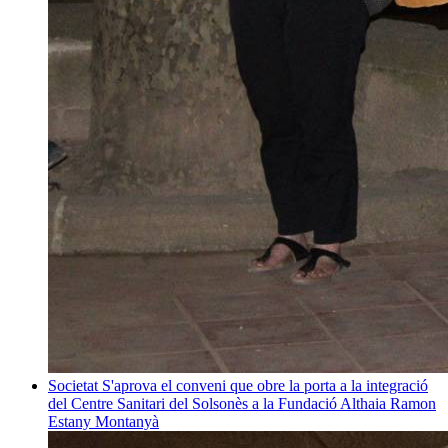
Societat
S'aprova el conveni que obre la porta a la integració
del Centre Sanitari del Solsonès a la Fundació Althaia
Ramon
Estany Montanyà