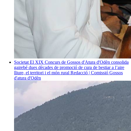
Societat
El XIX Concurs de Gossos d'Atura d'Odèn consolida
gairebé dues dècades de promoció de cura de bestiar a l’aire
lliure, el territori i el món rural
Redacció | Comissió Gossos
d'atura d'Odèn