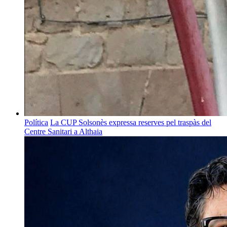
Política
La CUP Solsonès expressa reserves pel traspàs del
Centre Sanitari a Althaia