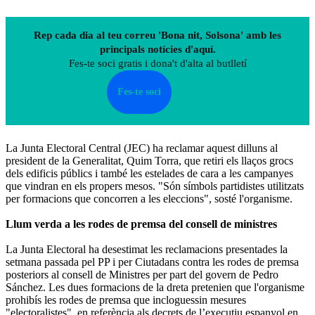
Rep cada dia al teu correu 'Bona nit, Solsona' amb les
principals notícies d'aquí.
Fes-te soci gratis i dona't d'alta al butlletí
Fes-te soci
La Junta Electoral Central (JEC) ha reclamar aquest dilluns al
president de la Generalitat, Quim Torra, que retiri els llaços grocs
dels edificis públics i també les estelades de cara a les campanyes
que vindran en els propers mesos. "Són símbols partidistes utilitzats
per formacions que concorren a les eleccions", sosté l'organisme.
Llum verda a les rodes de premsa del consell de ministres
La Junta Electoral ha desestimat les reclamacions presentades la
setmana passada pel PP i per Ciutadans contra les rodes de premsa
posteriors al consell de Ministres per part del govern de Pedro
Sánchez. Les dues formacions de la dreta pretenien que l'organisme
prohibís les rodes de premsa que incloguessin mesures
"electoralistes", en referència als decrets de l’executiu espanyol en