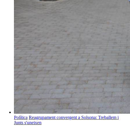
Política
Reagrupament convergent a Solsona: Treballem i
Junts s'uneixen