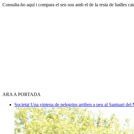
Consulta-ho aquí i compara el seu sou amb el de la resta de batlles cat
ARA A PORTADA
Societat
Una vintena de pelegrins arriben a peu al Santuari del 