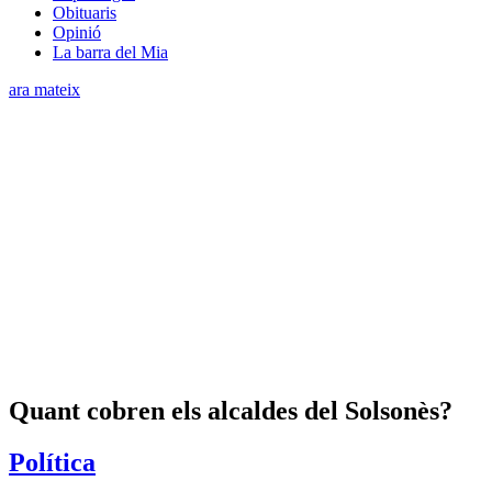
Obituaris
Opinió
La barra del Mia
ara mateix
Quant cobren els alcaldes del Solsonès?
Política