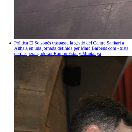
Política
El Solsonès traspassa la gestió del Centre Sanitari a
Althaia en una jornada definida per Marc Barbens com «trista
però esperançadora»
Ramon Estany Montanyà