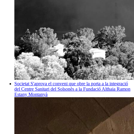
Societat
S'aprova el conveni que obre la porta a la integració
del Centre Sanitari del Solsonès a la Fundació Althaia
Ramon
Estany Montanyà