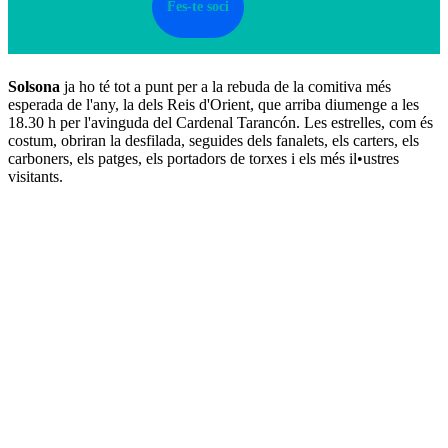
Fes-te soci
Solsona
ja ho té tot a punt per a la rebuda de la comitiva més
esperada de l'any, la dels Reis d'Orient, que arriba diumenge a les
18.30 h per l'avinguda del Cardenal Tarancón. Les estrelles, com és
costum, obriran la desfilada, seguides dels fanalets, els carters, els
carboners, els patges, els portadors de torxes i els més il•ustres
visitants.