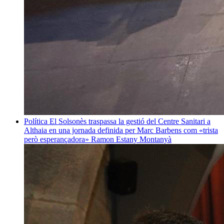
Política
El Solsonès traspassa la gestió del Centre Sanitari a
Althaia en una jornada definida per Marc Barbens com «trista
però esperançadora»
Ramon Estany Montanyà