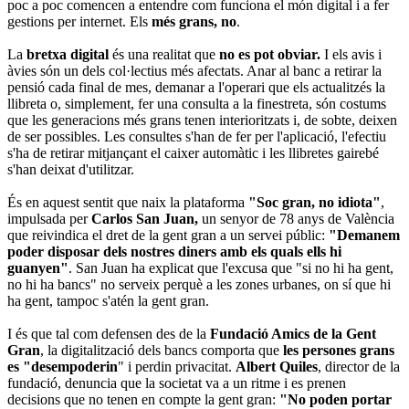
poc a poc comencen a entendre com funciona el món digital i a fer
gestions per internet. Els
més grans, no
.
La
bretxa digital
és una realitat que
no es pot obviar.
I els avis i
àvies són un dels col·lectius més afectats. Anar al banc a retirar la
pensió cada final de mes, demanar a l'operari que els actualitzés la
llibreta o, simplement, fer una consulta a la finestreta, són costums
que les generacions més grans tenen interioritzats i, de sobte, deixen
de ser possibles. Les consultes s'han de fer per l'aplicació, l'efectiu
s'ha de retirar mitjançant el caixer automàtic i les llibretes gairebé
s'han deixat d'utilitzar.
És en aquest sentit que naix la plataforma
"Soc gran, no idiota"
,
impulsada per
Carlos San Juan,
un senyor de 78 anys de València
que reivindica el dret de la gent gran a un servei públic:
"Demanem
poder disposar dels nostres diners amb els quals ells hi
guanyen"
. San Juan ha explicat que l'excusa que "si no hi ha gent,
no hi ha bancs" no serveix perquè a les zones urbanes, on sí que hi
ha gent, tampoc s'atén la gent gran.
I és que tal com defensen des de la
Fundació Amics de la Gent
Gran
, la digitalització dels bancs comporta que
les persones grans
es "desempoderin
" i perdin privacitat.
Albert Quiles
, director de la
fundació, denuncia que la societat va a un ritme i es prenen
decisions que no tenen en compte la gent gran:
"No poden portar