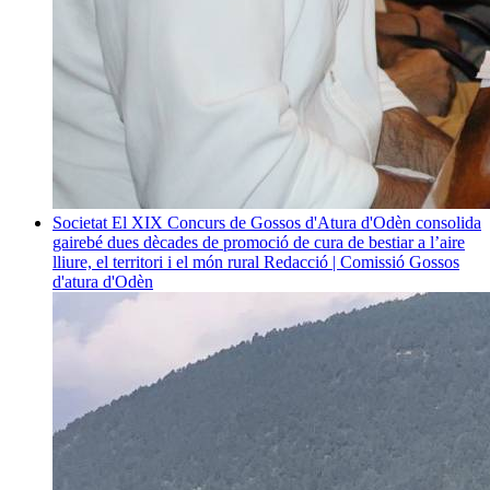
Societat
El XIX Concurs de Gossos d'Atura d'Odèn consolida
gairebé dues dècades de promoció de cura de bestiar a l’aire
lliure, el territori i el món rural
Redacció | Comissió Gossos
d'atura d'Odèn