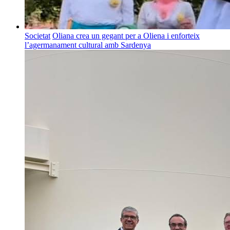
Societat
Oliana crea un gegant per a Oliena i enforteix
l’agermanament cultural amb Sardenya