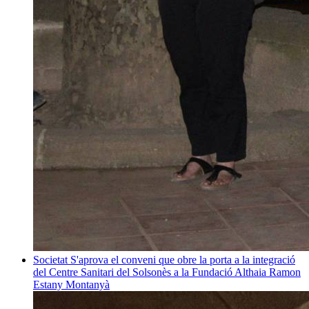
Societat
S'aprova el conveni que obre la porta a la integració
del Centre Sanitari del Solsonès a la Fundació Althaia
Ramon
Estany Montanyà