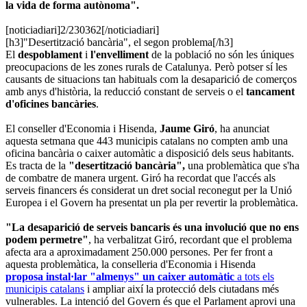
la vida de forma autònoma".
[noticiadiari]2/230362[/noticiadiari]
[h3]"Desertització bancària", el segon problema[/h3]
El
despoblament
i
l'envelliment
de la població no són les úniques
preocupacions de les zones rurals de Catalunya. Però potser sí les
causants de situacions tan habituals com la desaparició de comerços
amb anys d'història, la reducció constant de serveis o el
tancament
d'oficines bancàries
.
El conseller d'Economia i Hisenda,
Jaume Giró
, ha anunciat
aquesta setmana que 443 municipis catalans no compten amb una
oficina bancària o caixer automàtic a disposició dels seus habitants.
Es tracta de la
"desertització bancària",
una problemàtica que s'ha
de combatre de manera urgent. Giró ha recordat que l'accés als
serveis financers és considerat un dret social reconegut per la Unió
Europea i el Govern ha presentat un pla per revertir la problemàtica.
"La desaparició de serveis bancaris és una involució que no ens
podem permetre"
, ha verbalitzat Giró, recordant que el problema
afecta ara a aproximadament 250.000 persones. Per fer front a
aquesta problemàtica, la conselleria d'Economia i Hisenda
proposa instal·lar "almenys" un caixer automàtic
a tots els
municipis catalans
i ampliar així la protecció dels ciutadans més
vulnerables. La intenció del Govern és que el Parlament aprovi una