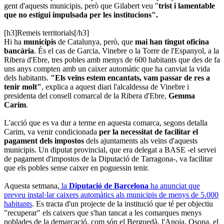
gent d'aquests municipis, però que Gilabert veu "
trist i lamentable
que no estigui impulsada per les institucions".
[h3]Remeis territorials[/h3]
Hi ha
municipis
de Catalunya, però, que
mai han tingut oficina
bancària
. És el cas de Garcia, Vinebre o la Torre de l'Espanyol, a la
Ribera d'Ebre, tres pobles amb menys de 600 habitants que des de fa
uns anys compten amb un caixer automàtic que ha canviat la vida
dels habitants.
"Els veïns estem encantats, vam passar de res a
tenir molt"
, explica a aquest diari l'alcaldessa de Vinebre i
presidenta del consell comarcal de la Ribera d'Ebre,
Gemma
Carim
.
L'acció que es va dur a terme en aquesta comarca, segons detalla
Carim, va venir condicionada
per la necessitat de facilitar el
pagament dels impostos
dels ajuntaments als veïns d'aquests
municipis. Un diputat provincial, que era delegat a BASE -el servei
de pagament d'impostos de la Diputació de Tarragona-, va facilitar
que els pobles sense caixer en poguessin tenir.
Aquesta setmana,
la
Diputació de Barcelona
ha anunciat que
preveu instal·lar caixers automàtics als municipis de menys de 5.000
habitants
. Es tracta d'un projecte de la institució que té per objectiu
"recuperar" els caixers que s'han tancat a les comarques menys
poblades de la demarcació, com són el Berguedà, l'Anoia, Osona, el