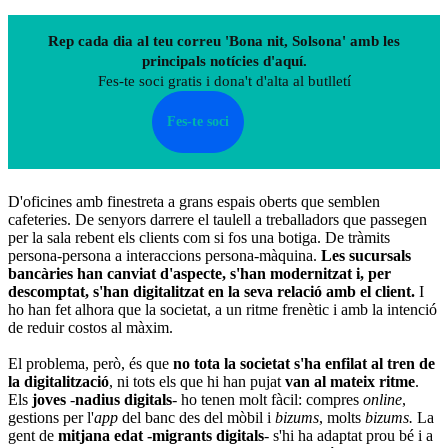
Rep cada dia al teu correu 'Bona nit, Solsona' amb les
principals notícies d'aquí.
Fes-te soci gratis i dona't d'alta al butlletí
Fes-te soci
D'oficines amb finestreta a grans espais oberts que semblen
cafeteries. De senyors darrere el taulell a treballadors que passegen
per la sala rebent els clients com si fos una botiga. De tràmits
persona-persona a interaccions persona-màquina.
Les sucursals
bancàries han canviat d'aspecte, s'han modernitzat i, per
descomptat, s'han digitalitzat en la seva relació amb el client.
I
ho han fet alhora que la societat, a un ritme frenètic i amb la intenció
de reduir costos al màxim.
El problema, però, és que
no tota la societat s'ha enfilat al tren de
la digitalització
, ni tots els que hi han pujat
van al mateix ritme
.
Els
joves
-
nadius digitals
- ho tenen molt fàcil: compres
online
,
gestions per l'
app
del banc des del mòbil i
bizums
, molts
bizums.
La
gent de
mitjana edat -migrants digitals
- s'hi ha adaptat prou bé i a