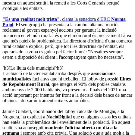
mesura en aquest sentit i la remeti a les Corts Generals perquè
s'obligui a les entitats.
"És una realitat molt trista"
, clama la senadora d'ERC
Norma
Pujol
. El seu grup ja ha presentat a la cambra alta una moció
reclamant al govern espanyol accions per garantir la inclusió
financera en el món rural. I és que el món rural és precisament l'àrea
que més pateix la problemàtica. La directora d'oficina d'una comarca
rural catalana explica, però, que tot i les directrius de l'entitat, els
operaris de la zona es guien pel factor humà: "Nosaltres sempre
estem a disposició del client i l'acompanyem quan ho necessita".
[h3]La lluita dels municipis[/h3]
L'actuació de la Generalitat arriba després que
associacions
municipalistes
faci anys que hi treballen. El lobby de pressió
Eines
de Repoblament Rural
, que integra el 90% dels pobles catalans
amb menys de 2.000 habitants, va presentar a finals del 2021 una
acció important per intentar fer front a la decisió dels bancs de tancar
oficines i deixar únicament caixers automàtics.
Jaume Gilabert, coordinador del lobby i alcalde de Montgai, a la
Noguera, ha explicat a
NacióDigital
que en alguns casos les entitats
han entès la problemàtica de l'envelliment de la població. En aquest
sentit, s'ha aconseguit
mantenir l'oficina oberta un dia a la
setmana
i sempre amb cita prèvia. Una solució que ajuda molt a la