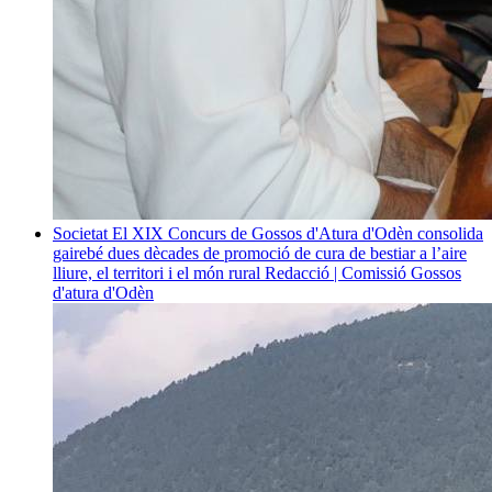
Societat
El XIX Concurs de Gossos d'Atura d'Odèn consolida
gairebé dues dècades de promoció de cura de bestiar a l’aire
lliure, el territori i el món rural
Redacció | Comissió Gossos
d'atura d'Odèn