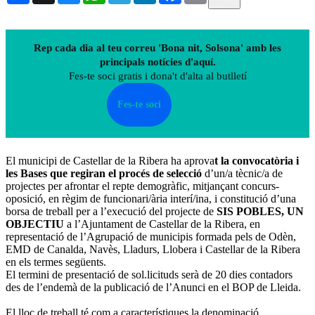
Rep cada dia al teu correu 'Bona nit, Solsona' amb les
principals notícies d'aquí.
Fes-te soci gratis i dona't d'alta al butlletí
Fes-te soci
El municipi de Castellar de la Ribera ha aprova
t la convocatòria i
les Bases que regiran el procés de selecció
d’un/a tècnic/a de
projectes per afrontar el repte demogràfic, mitjançant concurs-
oposició, en règim de funcionari/ària interí/ina, i constitució d’una
borsa de treball per a l’execució del projecte de
SIS POBLES, UN
OBJECTIU
a l’Ajuntament de Castellar de la Ribera, en
representació de l’Agrupació de municipis formada pels de Odèn,
EMD de Canalda, Navès, Lladurs, Llobera i Castellar de la Ribera
en els termes següents.
El termini de presentació de sol.licituds serà de 20 dies contadors
des de l’endemà de la publicació de l’Anunci en el BOP de Lleida.
El lloc de treball té com a característiques la denominació