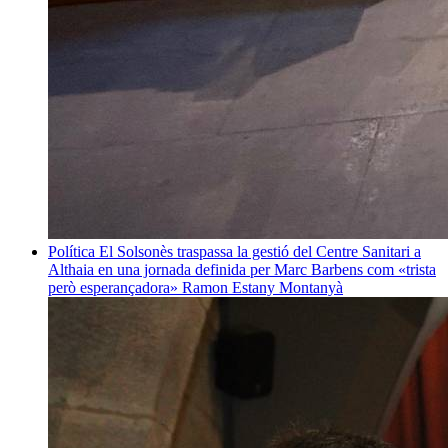
Política
El Solsonès traspassa la gestió del Centre Sanitari a
Althaia en una jornada definida per Marc Barbens com «trista
però esperançadora»
Ramon Estany Montanyà