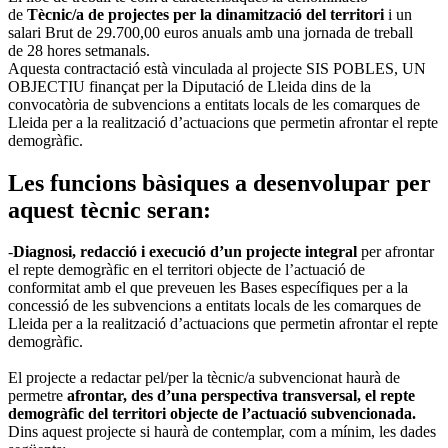
de
Tècnic/a de projectes per la dinamització del territori
i un
salari Brut de 29.700,00 euros anuals amb una jornada de treball
de 28 hores setmanals.
Aquesta contractació està vinculada al projecte SIS POBLES, UN
OBJECTIU finançat per la Diputació de Lleida dins de la
convocatòria de subvencions a entitats locals de les comarques de
Lleida per a la realització d’actuacions que permetin afrontar el repte
demogràfic.
Les funcions bàsiques a desenvolupar per
aquest tècnic seran:
-
Diagnosi, redacció i execució d’un projecte integral
per afrontar
el repte demogràfic en el territori objecte de l’actuació de
conformitat amb el que preveuen les Bases específiques per a la
concessió de les subvencions a entitats locals de les comarques de
Lleida per a la realització d’actuacions que permetin afrontar el repte
demogràfic.
El projecte a redactar pel/per la tècnic/a subvencionat haurà de
permetre
afrontar, des d’una perspectiva transversal, el repte
demogràfic del territori objecte de l’actuació subvencionada.
Dins aquest projecte si haurà de contemplar, com a mínim, les dades