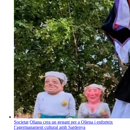
Societat
Oliana crea un gegant per a Oliena i enforteix
l’agermanament cultural amb Sardenya