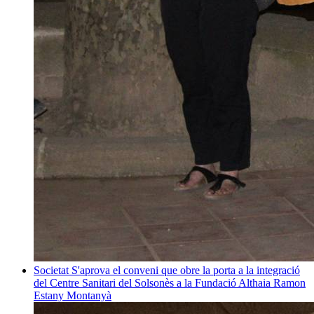
Societat
S'aprova el conveni que obre la porta a la integració
del Centre Sanitari del Solsonès a la Fundació Althaia
Ramon
Estany Montanyà