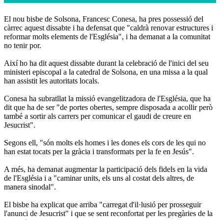
El nou bisbe de Solsona, Francesc Conesa, ha pres possessió del
càrrec aquest dissabte i ha defensat que "caldrà renovar estructures i
reformar molts elements de l'Església", i ha demanat a la comunitat
no tenir por.
Així ho ha dit aquest dissabte durant la celebració de l'inici del seu
ministeri episcopal a la catedral de Solsona, en una missa a la qual
han assistit les autoritats locals.
Conesa ha subratllat la missió evangelitzadora de l'Església, que ha
dit que ha de ser "de portes obertes, sempre disposada a acollir però
també a sortir als carrers per comunicar el gaudi de creure en
Jesucrist".
Segons ell, "són molts els homes i les dones els cors de les qui no
han estat tocats per la gràcia i transformats per la fe en Jesús".
A més, ha demanat augmentar la participació dels fidels en la vida
de l'Església i a "caminar units, els uns al costat dels altres, de
manera sinodal".
El bisbe ha explicat que arriba "carregat d'il·lusió per prosseguir
l'anunci de Jesucrist" i que se sent reconfortat per les pregàries de la