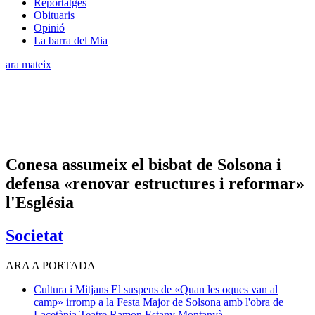
Reportatges
Obituaris
Opinió
La barra del Mia
ara mateix
Conesa assumeix el bisbat de Solsona i
defensa «renovar estructures i reformar»
l'Església
Societat
ARA A PORTADA
Cultura i Mitjans
El suspens de «Quan les oques van al
camp» irromp a la Festa Major de Solsona amb l'obra de
Lacetània Teatre
Ramon Estany Montanyà