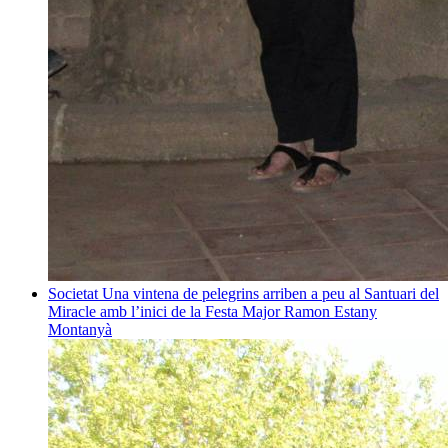
Societat
Una vintena de pelegrins arriben a peu al Santuari del
Miracle amb l’inici de la Festa Major
Ramon Estany
Montanyà