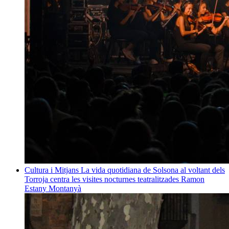
Cultura i Mitjans
La vida quotidiana de Solsona al voltant dels
Torroja centra les visites nocturnes teatralitzades
Ramon
Estany Montanyà