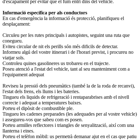
d'escapament per evitar que el fum entri dins del vehicle.
Informació específica per als conductors
En cas d'emergència la informació és protecció, planifiqueu el
desplaçament:
Circuleu per les rutes principals i autopistes, seguint una ruta que
conegueu.
Eviteu circular de nit els perills són més dificils de detectar.
Informeu algú del vostre itinerari i de l'horari previst, i procureu no
viatjar sols.
Controleu quines gasolineres us trobareu en el trajecte.
Poseu atenció a l'estat del vehicle, tant al seu manteniment com a
l'equipament adequat
Reviseu la pressió dels pneumàtics (també la de la roda de recanvi),
l'estat dels frens, els llums i les bateries.
Tingueu els liquids de refrigeració i rentaparabrises amb el nivell
correcte i adequat a temperatures baixes.
Porteu el dipòsit de combustible ple.
Tingueu les cadenes preparades (les adequades per al vostre vehicle)
i assegureu-vos que sabeu com es posen.
Porteu armilles reflectores i triangles de senyalització, així com una
llanterna i eines.
Porteu el telèfon mòbil: us permetrà demanar ajut en el cas que patiu