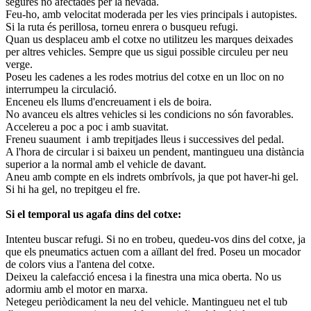
segures no afectades per la nevada.
Feu-ho, amb velocitat moderada per les vies principals i autopistes.
Si la ruta és perillosa, torneu enrera o busqueu refugi.
Quan us desplaceu amb el cotxe no utilitzeu les marques deixades
per altres vehicles. Sempre que us sigui possible circuleu per neu
verge.
Poseu les cadenes a les rodes motrius del cotxe en un lloc on no
interrumpeu la circulació.
Enceneu els llums d'encreuament i els de boira.
No avanceu els altres vehicles si les condicions no són favorables.
Accelereu a poc a poc i amb suavitat.
Freneu suaument i amb trepitjades lleus i successives del pedal.
A l'hora de circular i si baixeu un pendent, mantingueu una distància
superior a la normal amb el vehicle de davant.
Aneu amb compte en els indrets ombrívols, ja que pot haver-hi gel.
Si hi ha gel, no trepitgeu el fre.
Si el temporal us agafa dins del cotxe:
Intenteu buscar refugi. Si no en trobeu, quedeu-vos dins del cotxe, ja
que els pneumatics actuen com a aïllant del fred. Poseu un mocador
de colors vius a l'antena del cotxe.
Deixeu la calefacció encesa i la finestra una mica oberta. No us
adormiu amb el motor en marxa.
Netegeu periòdicament la neu del vehicle. Mantingueu net el tub