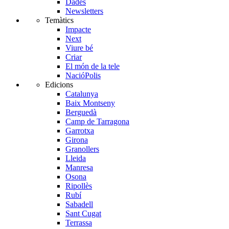
Dades
Newsletters
Temàtics
Impacte
Next
Viure bé
Criar
El món de la tele
NacióPolis
Edicions
Catalunya
Baix Montseny
Berguedà
Camp de Tarragona
Garrotxa
Girona
Granollers
Lleida
Manresa
Osona
Ripollès
Rubí
Sabadell
Sant Cugat
Terrassa