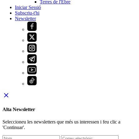
Terres de l'Ebre
Iniciar Sessió
Subscriu-t'hi
Newsletter
close
Alta Newsletter
Seleccioneu les newsletters que més us interessen i feu clic a
'Continuar'.