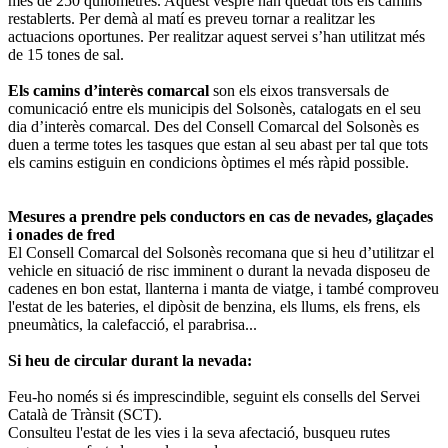
més de 250 quilòmetres. Aquest vespre han quedat tots els camins
restablerts. Per demà al matí es preveu tornar a realitzar les
actuacions oportunes. Per realitzar aquest servei s’han utilitzat més
de 15 tones de sal.
Els camins d’interès comarcal
son els eixos transversals de
comunicació entre els municipis del Solsonès, catalogats en el seu
dia d’interès comarcal. Des del Consell Comarcal del Solsonès es
duen a terme totes les tasques que estan al seu abast per tal que tots
els camins estiguin en condicions òptimes el més ràpid possible.
Mesures a prendre pels conductors en cas de nevades, glaçades
i onades de fred
El Consell Comarcal del Solsonès recomana que si heu d’utilitzar el
vehicle en situació de risc imminent o durant la nevada disposeu de
cadenes en bon estat, llanterna i manta de viatge, i també comproveu
l'estat de les bateries, el dipòsit de benzina, els llums, els frens, els
pneumàtics, la calefacció, el parabrisa...
Si heu de circular durant la nevada:
Feu-ho només si és imprescindible, seguint els consells del Servei
Català de Trànsit (SCT).
Consulteu l'estat de les vies i la seva afectació, busqueu rutes