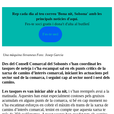
Rep cada dia al teu correu 'Bona nit, Solsona' amb les
principals notícies d'aquí.
Fes-te soci gratis i dona't d'alta al butlletí
Fes-te soci
Una màquina llevaneus Foto: Josep Garcia
Des del Consell Comarcal del Solsonès s’han coordinat les
tasques de neteja i s’ha escampat sal en els punts crítics de la
xarxa de camins d’interès comarcal, iniciant les actuacions pel
sector sud de la comarca, i seguint cap al sector nord i oest dels
camins.
Les tasques es van iniciar ahir a la nit,
i s’han reemprés avui a la
matinada. Aquestes han estat especialment costoses pels gruixos
acumulats en alguns punts de la comarca, si bé en cap moment no
s’ha escatimat esforços en cobrir el màxim els trams de la xarxa de
camins d’interès comarcal, tenint en compte que aquesta xarxa te