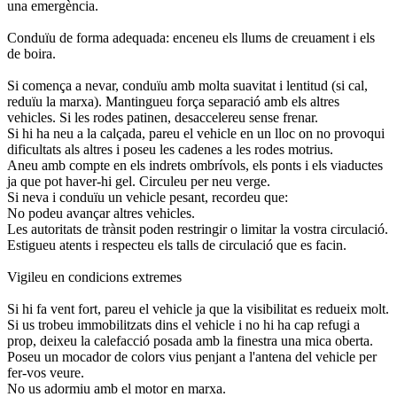
una emergència.
Conduïu de forma adequada: enceneu els llums de creuament i els
de boira.
Si comença a nevar, conduïu amb molta suavitat i lentitud (si cal,
reduïu la marxa). Mantingueu força separació amb els altres
vehicles. Si les rodes patinen, desaccelereu sense frenar.
Si hi ha neu a la calçada, pareu el vehicle en un lloc on no provoqui
dificultats als altres i poseu les cadenes a les rodes motrius.
Aneu amb compte en els indrets ombrívols, els ponts i els viaductes
ja que pot haver-hi gel. Circuleu per neu verge.
Si neva i conduïu un vehicle pesant, recordeu que:
No podeu avançar altres vehicles.
Les autoritats de trànsit poden restringir o limitar la vostra circulació.
Estigueu atents i respecteu els talls de circulació que es facin.
Vigileu en condicions extremes
Si hi fa vent fort, pareu el vehicle ja que la visibilitat es redueix molt.
Si us trobeu immobilitzats dins el vehicle i no hi ha cap refugi a
prop, deixeu la calefacció posada amb la finestra una mica oberta.
Poseu un mocador de colors vius penjant a l'antena del vehicle per
fer-vos veure.
No us adormiu amb el motor en marxa.