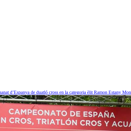
nat d’Espanya de duatló cross en la categoria èlit
Ramon Estany Mon