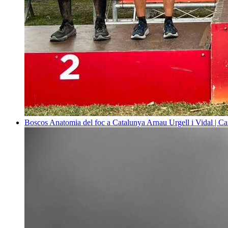
Boscos
Anatomia del foc a Catalunya
Arnau Urgell i Vidal | Ca