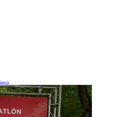
tanyà