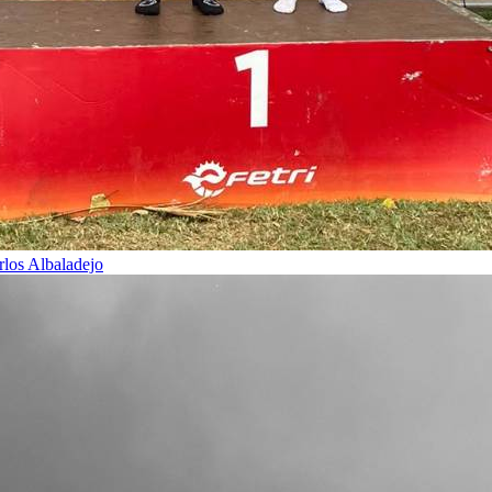
rlos Albaladejo